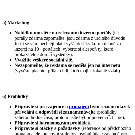
5) Marketing
Nabídku umístěte na relevantní inzertní portály
(na
portály zdarma zapomeňte, jsou zdarma z určitého důvodu.
Jestli se vám nechtějí platit vyšší desítky korun denně za
inzerci na 10+ portálech, vyberte si alespoň ty, které
prokazatelně doručí výsledky).
Využijte veškeré sociální sítě
.
Nezapomeňte, že reklama se nedělá jen na internetu
(vyvěste plachtu, přiláká lidi, kteří mají k lokalitě vztah).
6) Prohlídky
Připravte si pro zájemce o
pronájem
bytu seznam otázek
při volání a odpovědi si zaznamenávejte
(prohlídky
zaberou hodně času, proto musíte být připraveni říct – ne).
Připravte si harmonogram prohlídek
.
Připravte si otázky a požadavky
(reference od předchozího
pronajímatele, pracovní smlouvy, osobní údaje zájemců pro