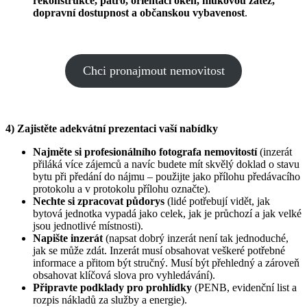
rekonstrukce, patro, orientaci oken, hlukovou zátěž,
dopravní dostupnost a občanskou vybavenost
.
Chci pronajmout nemovitost
4) Zajistěte adekvátní prezentaci vaší nabídky
Najměte si profesionálního fotografa nemovitostí
(inzerát
přiláká více zájemců a navíc budete mít skvělý doklad o stavu
bytu při předání do nájmu – použijte jako přílohu předávacího
protokolu a v protokolu přílohu označte).
Nechte si zpracovat půdorys
(lidé potřebují vidět, jak
bytová jednotka vypadá jako celek, jak je průchozí a jak velké
jsou jednotlivé místnosti).
Napište inzerát
(napsat dobrý inzerát není tak jednoduché,
jak se může zdát. Inzerát musí obsahovat veškeré potřebné
informace a přitom být stručný. Musí být přehledný a zároveň
obsahovat klíčová slova pro vyhledávání).
Připravte podklady pro prohlídky
(PENB, evidenční list a
rozpis nákladů za služby a energie).