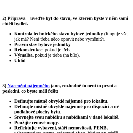
2) Příprava – uveďte byt do stavu, ve kterém byste v něm sami
chtěli bydlet.
Kontrola technického stavu bytové jednotky
(funguje vše,
jak má? Není třeba něco opravit nebo vyměnit?).
Právní stav bytové jednotky
Rekonstrukce
, pokud je třeba
Výmalba
, pokud je třeba (na bílo).
Úklid
3)
Nacenění nájemného
(ano, rozhodně to není to první a
poslední, co byste měli řešit)
Definujte místně obvyklé nájemné pro lokalitu
.
Definujte místně obvyklé nájemné pro dispozici a m²
podlahové plochy bytu
.
Srovnejte svou nabídku s nabídkami v dané lokalitě
.
Použijte cenové mapy
.
Reflektujte vybavení, stáří nemovitosti, PENB,