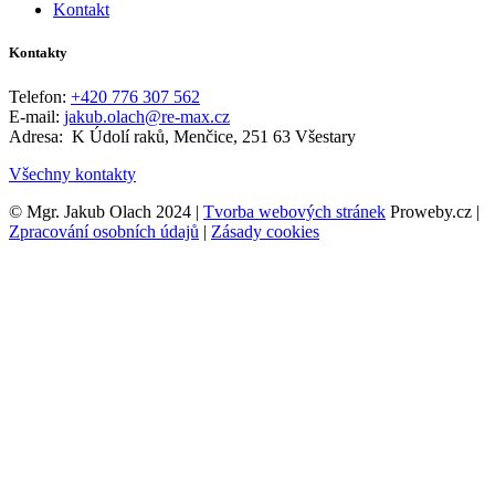
Kontakt
Kontakty
Telefon:
+420 776 307 562
E-mail:
jakub.olach@re-max.cz
Adresa: K Údolí raků, Menčice, 251 63 Všestary
Všechny kontakty
© Mgr. Jakub Olach 2024 |
Tvorba webových stránek
Proweby.cz |
Zpracování osobních údajů
|
Zásady cookies