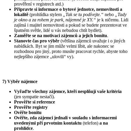
prověření v registrech atd.)
Připravte si informace o bytové jednotce, nemovitosti a
lokalitě
(prohlídka stylem
„Tak se tu podívejte.“
nebo
„Tady
je okno a za rohem je park, nájemné je XY.“
je k ničemu. Lidi
zajímá i majitel nemovitosti a pokud se budete prezentovat ve
špatném světle, lidé u vás nebudou chtít bydlet).
Zaměřte se na motivaci zájemců a jejich bonitu
.
Stanovte čas pro výběr
(většina zájemců uvažuje i o jiných
nabídkách. Byt se jim může velmi líbit, ale nakonec se
rozhodnou pro jiný, proto musíte pracovat rychle, abyste toho
nejlepšího zájemce „ulovili“ vy).
7) Výběr nájemce
Vyřaďte všechny zájemce, kteří nesplňují vaše kritéria
(jen sympatie nestačí).
Prověřte si reference
Prověřte registry
Ověřte bonitu
Ověřte, zda zájemci jednali v souladu s informacemi
uvedenými při prvotním kontaktu
(telefon)
a na
prohlídce
.