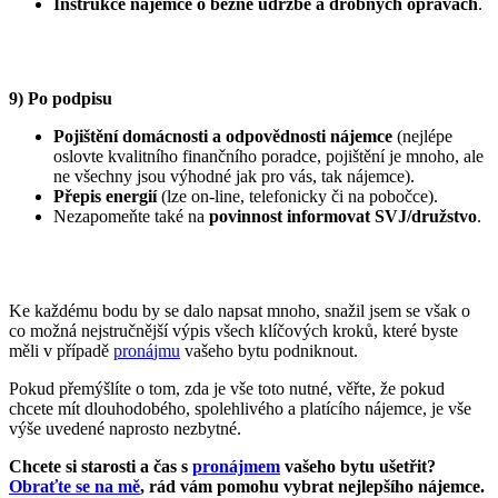
Instrukce nájemce o běžné údržbě a drobných opravách
.
9) Po podpisu
Pojištění domácnosti a odpovědnosti nájemce
(nejlépe
oslovte kvalitního finančního poradce, pojištění je mnoho, ale
ne všechny jsou výhodné jak pro vás, tak nájemce).
Přepis energií
(lze on-line, telefonicky či na pobočce).
Nezapomeňte také na
povinnost informovat SVJ/družstvo
.
Ke každému bodu by se dalo napsat mnoho, snažil jsem se však o
co možná nejstručnější výpis všech klíčových kroků, které byste
měli v případě
proná
jmu
vašeho bytu podniknout.
Pokud přemýšlíte o tom, zda je vše toto nutné, věřte, že pokud
chcete mít dlouhodobého, spolehlivého a platícího nájemce, je vše
výše uvedené naprosto nezbytné.
Chcete si starosti a čas s
pronájme
m
vašeho bytu ušetřit?
Ob
raťte se na mě
, rád vám pomohu vybrat nejlepšího nájemce.