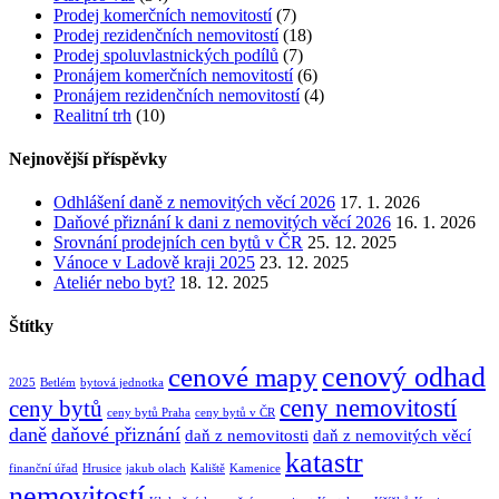
Prodej komerčních nemovitostí
(7)
Prodej rezidenčních nemovitostí
(18)
Prodej spoluvlastnických podílů
(7)
Pronájem komerčních nemovitostí
(6)
Pronájem rezidenčních nemovitostí
(4)
Realitní trh
(10)
Nejnovější příspěvky
Odhlášení daně z nemovitých věcí 2026
17. 1. 2026
Daňové přiznání k dani z nemovitých věcí 2026
16. 1. 2026
Srovnání prodejních cen bytů v ČR
25. 12. 2025
Vánoce v Ladově kraji 2025
23. 12. 2025
Ateliér nebo byt?
18. 12. 2025
Štítky
cenový odhad
cenové mapy
2025
Betlém
bytová jednotka
ceny nemovitostí
ceny bytů
ceny bytů Praha
ceny bytů v ČR
daně
daňové přiznání
daň z nemovitosti
daň z nemovitých věcí
katastr
finanční úřad
Hrusice
jakub olach
Kaliště
Kamenice
nemovitostí