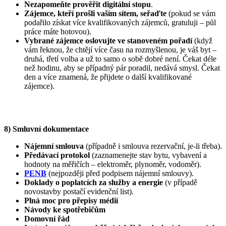
Nezapomeňte prověřit digitální stopu
.
Zájemce, kteří prošli vaším sítem, seřaďte
(pokud se vám
podařilo získat více kvalifikovaných zájemců, gratuluji – půl
práce máte hotovou).
Vybrané zájemce oslovujte ve stanoveném pořadí
(když
vám řeknou, že chtějí více času na rozmyšlenou, je váš byt –
druhá, třetí volba a už to samo o sobě dobré není. Čekat déle
než hodinu, aby se případný pár poradil, nedává smysl. Čekat
den a více znamená, že přijdete o další kvalifikované
zájemce).
8) Smluvní dokumentace
Nájemní smlouva
(případně i smlouva rezervační, je-li třeba).
Předávací protokol
(zaznamenejte stav bytu, vybavení a
hodnoty na měřičích – elektroměr, plynoměr, vodoměr).
PENB
(nejpozději před podpisem nájemní smlouvy).
Doklady o poplatcích za služby a energie
(v případě
novostavby postačí evidenční list).
Plná moc pro přepisy médií
Návody ke spotřebičům
Domovní řád