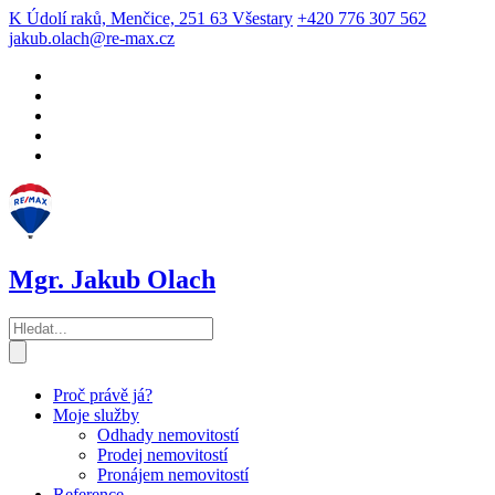
K Údolí raků, Menčice, 251 63 Všestary
+420 776 307 562
jakub.olach@re-max.cz
Mgr. Jakub Olach
Proč právě já?
Moje služby
Odhady nemovitostí
Prodej nemovitostí
Pronájem nemovitostí
Reference