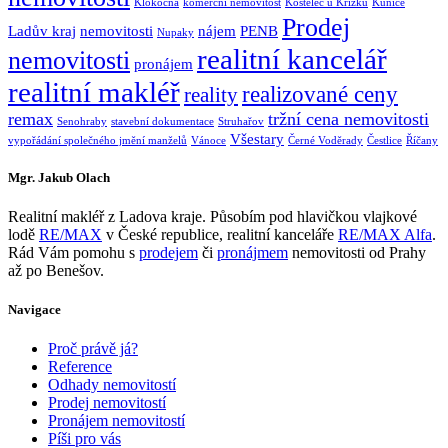
Klokočná
komerční nemovitost
Kostelec u Křížků
Kunice
Prodej
Ladův kraj
nemovitosti
nájem
PENB
Nupaky
realitní kancelář
nemovitosti
pronájem
realitní makléř
realizované ceny
reality
remax
tržní cena nemovitosti
Senohraby
stavební dokumentace
Struhařov
Všestary
vypořádání společného jmění manželů
Vánoce
Černé Voděrady
Čestlice
Říčany
Mgr. Jakub Olach
Realitní makléř z Ladova kraje. Působím pod hlavičkou vlajkové
lodě
RE/MAX
v České republice, realitní kanceláře
RE/MAX Alfa
.
Rád Vám pomohu s
prodejem
či
pronájmem
nemovitosti od Prahy
až po Benešov.
Navigace
Proč právě já?
Reference
Odhady nemovitostí
Prodej nemovitostí
Pronájem nemovitostí
Píši pro vás