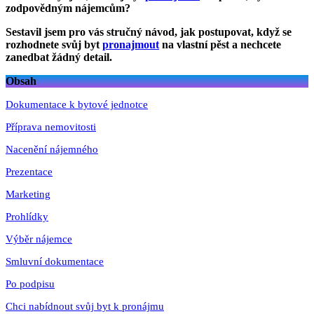
zodpovědným nájemcům?
Sestavil jsem pro vás stručný návod, jak postupovat, když se
rozhodnete svůj byt
pronajmout
na vlastní pěst a nechcete
zanedbat žádný detail.
Obsah
Dokumentace k bytové jednotce
Příprava nemovitosti
Nacenění nájemného
Prezentace
Marketing
Prohlídky
Výběr nájemce
Smluvní dokumentace
Po podpisu
Chci nabídnout svůj byt k pronájmu