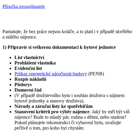
Příručka pronajímatele
Pamatujte, že bez práce nejsou koláče, a to platí i v případě skvělého
a stálého nájemce.
1) Připravte si veškerou dokumentaci k bytové jednotce
List vlastnictví
Prohlášení vlastníka
Evidenční list
Průkaz energetické náročnosti budovy
(PENB)
Rozpis nákladů
Půdorys
Domovní řád
(V případě družstevního bytu i souhlas družstva s nájmem
bytové jednotky a stanovy družstva).
Návody a záruční listy ke spotřebičům
Stanovení kritérií pro výběr nájemce
. Jaký by měl být váš
nájemce? Bude to mladý pár, rodina s dětmi, nebo student?
Pokud plánujete rekonstrukci či vybavení bytu, uvažujte
pečlivě o tom, pro koho byt chystáte.