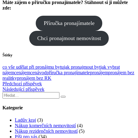
Máte zájem o příručku pronajímatele? Stáhnout si ji můžete
zde:
Příručka pronajímatele
Chci pronajmout nemovitost
Štítky
co vše udělat při pronájmu bytu
jak pronajmout byt
jak vybrat
nájemce
nájemce
návod
příručka pronajímatele
pronájem
pronájem bez
realitky
pronájem bez RK
Předchozí příspěvek
Následující příspěvek
Kategorie
Ladův kraj
(3)
Nákup komerčních nemovitostí
(4)
Nákup rezidenčních nemovitostí
(5)
Píši pro vás
(34)