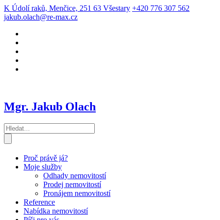
K Údolí raků, Menčice, 251 63 Všestary
+420 776 307 562
jakub.olach@re-max.cz
Mgr. Jakub Olach
Proč právě já?
Moje služby
Odhady nemovitostí
Prodej nemovitostí
Pronájem nemovitostí
Reference
Nabídka nemovitostí
Píši pro vás