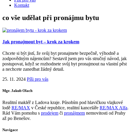
Kontakt
co vše udělat při pronájmu bytu
Jak pronajmout byt – krok za krokem
Chcete si být jistí, že svůj byt pronajmete bezpečně, výhodně a
zodpovědným nájemcům? Sestavil jsem pro vás stručný návod, jak
postupovat, když se rozhodnete svůj byt pronajmout na vlastní pěst
a nechcete zanedbat žádný detail.
25. 11. 2024
Píši pro vás
Mgr. Jakub Olach
Realitní makléř z Ladova kraje. Působím pod hlavičkou vlajkové
lodě
RE/MAX
v České republice, realitní kanceláře
RE/MAX Alfa
.
Rád Vám pomohu s
prodejem
či
pronájmem
nemovitosti od Prahy
až po Benešov.
Navigace