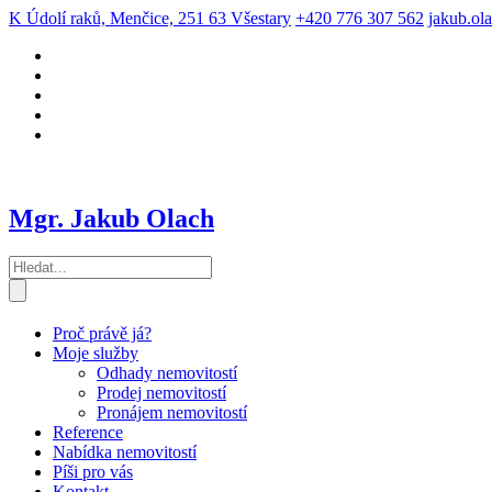
K Údolí raků, Menčice, 251 63 Všestary
+420 776 307 562
jakub.ol
Mgr. Jakub Olach
Proč právě já?
Moje služby
Odhady nemovitostí
Prodej nemovitostí
Pronájem nemovitostí
Reference
Nabídka nemovitostí
Píši pro vás
Kontakt