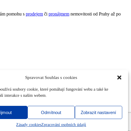
Vám pomohu s
prodejem
či
pronájmem
nemovitosti od Prahy až po
Spravovat Souhlas s cookies
oužívá soubory cookie, které pomáhají fungování webu a také ke
aší interakce s naším webem.
ijmout
Odmítnout
Zobrazit nastavení
Zásady cookies
Zpracování osobních údajů