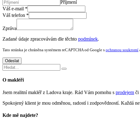
Příjmení
Váš e-mail
*
Váš telefon
*
Zpráva
telefon
Zadané údaje zpracovávám dle těchto
podmínek
.
vaše
Váš
Tato stránka je chráněna systémem reCAPTCHA od Google s
ochranou soukromí
Odeslat
O makléři
Jsem realitní makléř z Ladova kraje. Rád Vám pomohu s
prodejem
či
Spokojený klient je mou odměnou, radostí i zodpovědností. Každá nemo
Kde mě najdete?