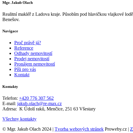
Mgr. Jakub Olach
Realitní makléř z Ladova kraje. Působím pod hlavičkou vlajkové lod
Benešov.
Navigace
Proč právě já?
Reference
Odhady nemovitostí
Prodej nemovitostí
Pronájem nemovitostí
Píši pro vás
Kontakt
Kontakty
Telefon:
+420 776 307 562
E-mail:
jakub.olach@re-max.cz
Adresa: K Údolí raků, Menčice, 251 63 Všestary
Všechny kontakty
© Mgr. Jakub Olach 2024 |
Tvorba webových stránek
Proweby.cz |
Z