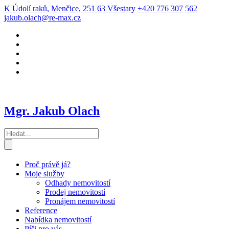
K Údolí raků, Menčice, 251 63 Všestary
+420 776 307 562
jakub.olach@re-max.cz
Mgr. Jakub Olach
Proč právě já?
Moje služby
Odhady nemovitostí
Prodej nemovitostí
Pronájem nemovitostí
Reference
Nabídka nemovitostí
Píši pro vás