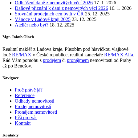
Odhlášení daně z nemovitých věcí 2026
17. 1. 2026
Daňové přiznání k dani z nemovitých věcí 2026
16. 1. 2026
Srovnání prodejních cen bytů v ČR
25. 12. 2025
Vánoce v Ladově kraji 2025
23. 12. 2025
Ateliér nebo byt?
18. 12. 2025
Mgr. Jakub Olach
Realitní makléř z Ladova kraje. Působím pod hlavičkou vlajkové
lodě
RE/MAX
v České republice, realitní kanceláře
RE/MAX Alfa
.
Rád Vám pomohu s
prodejem
či
pronájmem
nemovitosti od Prahy
až po Benešov.
Navigace
Proč právě já?
Reference
Odhady nemovitostí
Prodej nemovitostí
Pronájem nemovitostí
Píši pro vás
Kontakt
Kontakty