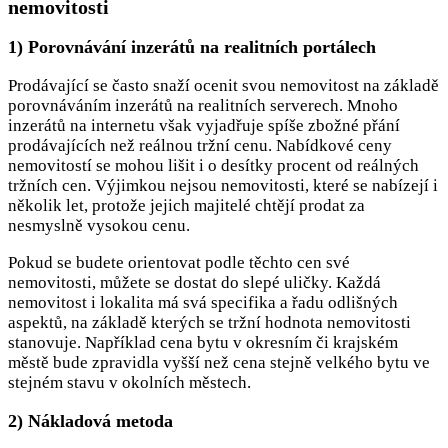
nemovitosti
1) Porovnávání inzerátů na realitních portálech
Prodávající se často snaží ocenit svou nemovitost na základě
porovnáváním inzerátů na realitních serverech. Mnoho
inzerátů na internetu však vyjadřuje spíše zbožné přání
prodávajících než reálnou tržní cenu. Nabídkové ceny
nemovitostí se mohou lišit i o desítky procent od reálných
tržních cen. Výjimkou nejsou nemovitosti, které se nabízejí i
několik let, protože jejich majitelé chtějí prodat za
nesmyslně vysokou cenu.
Pokud se budete orientovat podle těchto cen své
nemovitosti, můžete se dostat do slepé uličky. Každá
nemovitost i lokalita má svá specifika a řadu odlišných
aspektů, na základě kterých se tržní hodnota nemovitosti
stanovuje. Například cena bytu v okresním či krajském
městě bude zpravidla vyšší než cena stejně velkého bytu ve
stejném stavu v okolních městech.
2) Nákladová metoda