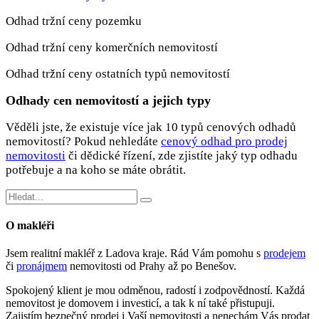
Odhad tržní ceny pozemku
Odhad tržní ceny komerčních nemovitostí
Odhad tržní ceny ostatních typů nemovitostí
Odhady cen nemovitostí a jejich typy
Věděli jste, že existuje více jak 10 typů cenových odhadů
nemovitostí? Pokud nehledáte
cenový odhad pro prodej
nemovitosti
či dědické řízení, zde zjistíte jaký typ odhadu
potřebuje a na koho se máte obrátit.
O makléři
Jsem realitní makléř z Ladova kraje. Rád Vám pomohu s
prodejem
či
pronájmem
nemovitosti od Prahy až po Benešov.
Spokojený klient je mou odměnou, radostí i zodpovědností. Každá
nemovitost je domovem i investicí, a tak k ní také přistupuji.
Zajistím bezpečný prodej i Vaší nemovitosti a nenechám Vás prodat