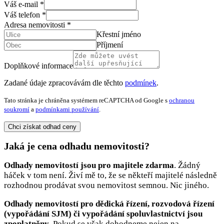
Váš e-mail
*
Váš telefon
*
Adresa nemovitosti
*
Křestní jméno
Příjmení
Váš
Váš
Doplňkové informace
odhadu
Zadané údaje zpracovávám dle těchto
podmínek
.
Tato stránka je chráněna systémem reCAPTCHA od Google s
ochranou
soukromí
a
podmínkami používání
.
Chci získat odhad ceny
Jaká je cena odhadu nemovitosti?
Odhady nemovitostí jsou pro majitele zdarma
. Žádný
háček v tom není. Živí mě to, že se někteří majitelé následně
rozhodnou prodávat svou nemovitost semnou. Nic jiného.
Odhady nemovitostí pro dědická řízení, rozvodová řízení
(vypořádání SJM) či vypořádání spoluvlastnictví jsou
zpoplatněny
. Pokud se však dohodneme nejen na