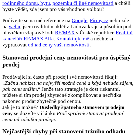
rodinného domu, bytu, pozemku či jiné nemovitosti
a chtěli
byste vědět, zda jsem pro vás vhodnou volbou?
Podívejte se na mé reference na
Google
,
Firmy.cz
nebo zde
na
webu
, jsem realitní makléř z Ladova kraje a působím pod
hlavičkou vlajkové lodi
RE/MAX
v České republice
Realitní
kanceláři RE/MAX Alfa
.
Kontaktujte mě
a nechte si
vypracovat
odhad ceny vaší nemovitosti
.
Stanovení prodejní ceny nemovitosti pro úspěšný
prodej
Prodávající si často při prodeji své nemovitosti říkají:
„
Začnu nabízet na nejvyšší možné ceně a když nebude zájem,
pak cenu snížím
.“ Jenže tato strategie je dost riskantní,
můžete si tím prodej zbytečně zkomplikovat a nezřídka
nakonec prodat zbytečně pod cenou.
Jak je to možné?
Důsledky špatného stanovení prodejní
ceny
se dozvíte v článku
Proč správně stanovit prodejní
cenu od začátku prodeje
.
Nejčastější chyby při stanovení tržního odhadu