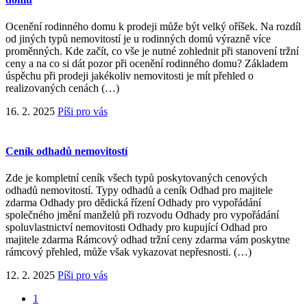
Ocenění rodinného domu k prodeji může být velký oříšek. Na rozdíl
od jiných typů nemovitostí je u rodinných domů výrazně více
proměnných. Kde začít, co vše je nutné zohlednit při stanovení tržní
ceny a na co si dát pozor při ocenění rodinného domu? Základem
úspěchu při prodeji jakékoliv nemovitosti je mít přehled o
realizovaných cenách (…)
16. 2. 2025
Píši pro vás
Ceník odhadů nemovitostí
Zde je kompletní ceník všech typů poskytovaných cenových
odhadů nemovitostí. Typy odhadů a ceník Odhad pro majitele
zdarma Odhady pro dědická řízení Odhady pro vypořádání
společného jmění manželů při rozvodu Odhady pro vypořádání
spoluvlastnictví nemovitosti Odhady pro kupující Odhad pro
majitele zdarma Rámcový odhad tržní ceny zdarma vám poskytne
rámcový přehled, může však vykazovat nepřesnosti. (…)
12. 2. 2025
Píši pro vás
1