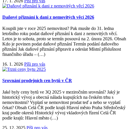
17. 1. 2026
Píši pro vás
Daňové přiznání k dani z nemovitých věcí 2026
Koupili jste v roce 2025 nemovitost? Pak musíte do 31. ledna
letošního roku podat daňové přiznání k dani z nemovitých věcí.
Letos je to sobota, proto se termín posouvá na 2. února 2026. Obsah
Kdo je povinen podat daňové přiznání Termín podání daňového
přiznání Jak daňové přiznání připravit a odeslat Místní příslušnost
finančního úřadu – (…)
16. 1. 2026
Píši pro vás
Srovnání prodejních cen bytů v ČR
Jaké byly ceny bytů ve 3Q 2025 v meziročním srovnání? Jaký je
historický vývoj a obecná nálada kupujících na českém trhu s
nemovitostmi? Vyplatí se nemovitost prodat teď a nebo se vyplatí
čekat? Obsah Celá ČR podle krajů Hlavní město Praha Středočeský
kraj podle okresů Historický vývoj vkladových řízení Celá ČR
podle krajů: Hlavní město (…)
25. 12. 2025
Píši pro vás