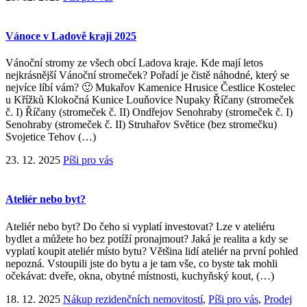
Vánoce v Ladově kraji 2025
Vánoční stromy ze všech obcí Ladova kraje. Kde mají letos
nejkrásnější Vánoční stromeček? Pořadí je čistě náhodné, který se
nejvíce líbí vám? 🙂 Mukařov Kamenice Hrusice Čestlice Kostelec
u Křížků Klokočná Kunice Louňovice Nupaky Říčany (stromeček
č. I) Říčany (stromeček č. II) Ondřejov Senohraby (stromeček č. I)
Senohraby (stromeček č. II) Struhařov Světice (bez stromečku)
Svojetice Tehov (…)
23. 12. 2025
Píši pro vás
Ateliér nebo byt?
Ateliér nebo byt? Do čeho si vyplatí investovat? Lze v ateliéru
bydlet a můžete ho bez potíží pronajmout? Jaká je realita a kdy se
vyplatí koupit ateliér místo bytu? Většina lidí ateliér na první pohled
nepozná. Vstoupili jste do bytu a je tam vše, co byste tak mohli
očekávat: dveře, okna, obytné místnosti, kuchyňský kout, (…)
18. 12. 2025
Nákup rezidenčních nemovitostí
,
Píši pro vás
,
Prodej