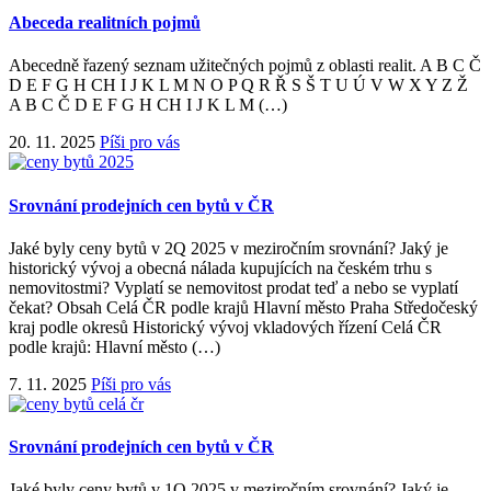
Abeceda realitních pojmů
Abecedně řazený seznam užitečných pojmů z oblasti realit. A B C Č
D E F G H CH I J K L M N O P Q R Ř S Š T U Ú V W X Y Z Ž
A B C Č D E F G H CH I J K L M (…)
20. 11. 2025
Píši pro vás
Srovnání prodejních cen bytů v ČR
Jaké byly ceny bytů v 2Q 2025 v meziročním srovnání? Jaký je
historický vývoj a obecná nálada kupujících na českém trhu s
nemovitostmi? Vyplatí se nemovitost prodat teď a nebo se vyplatí
čekat? Obsah Celá ČR podle krajů Hlavní město Praha Středočeský
kraj podle okresů Historický vývoj vkladových řízení Celá ČR
podle krajů: Hlavní město (…)
7. 11. 2025
Píši pro vás
Srovnání prodejních cen bytů v ČR
Jaké byly ceny bytů v 1Q 2025 v meziročním srovnání? Jaký je