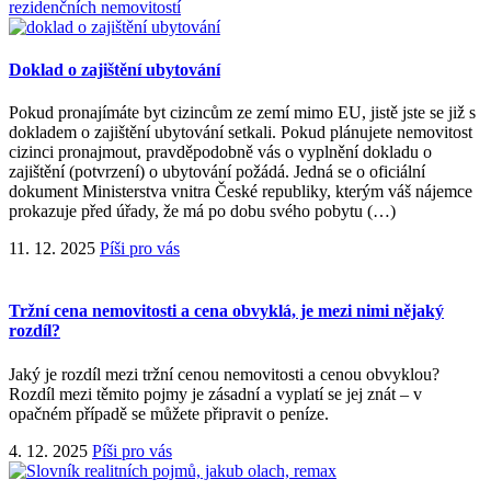
rezidenčních nemovitostí
Doklad o zajištění ubytování
Pokud pronajímáte byt cizincům ze zemí mimo EU, jistě jste se již s
dokladem o zajištění ubytování setkali. Pokud plánujete nemovitost
cizinci pronajmout, pravděpodobně vás o vyplnění dokladu o
zajištění (potvrzení) o ubytování požádá. Jedná se o oficiální
dokument Ministerstva vnitra České republiky, kterým váš nájemce
prokazuje před úřady, že má po dobu svého pobytu (…)
11. 12. 2025
Píši pro vás
Tržní cena nemovitosti a cena obvyklá, je mezi nimi nějaký
rozdíl?
Jaký je rozdíl mezi tržní cenou nemovitosti a cenou obvyklou?
Rozdíl mezi těmito pojmy je zásadní a vyplatí se jej znát – v
opačném případě se můžete připravit o peníze.
4. 12. 2025
Píši pro vás