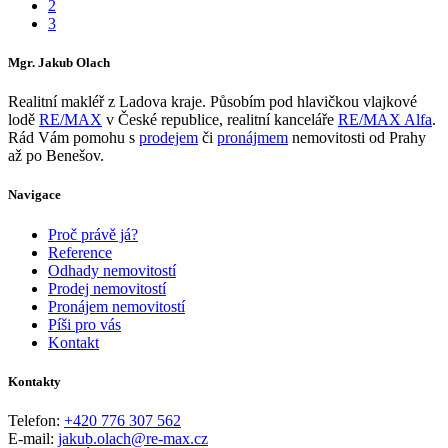
2
3
Mgr. Jakub Olach
Realitní makléř z Ladova kraje. Působím pod hlavičkou vlajkové
lodě
RE/MAX
v České republice, realitní kanceláře
RE/MAX Alfa
.
Rád Vám pomohu s
prodejem
či
pronájmem
nemovitosti od Prahy
až po Benešov.
Navigace
Proč právě já?
Reference
Odhady nemovitostí
Prodej nemovitostí
Pronájem nemovitostí
Píši pro vás
Kontakt
Kontakty
Telefon:
+420 776 307 562
E-mail:
jakub.olach@re-max.cz