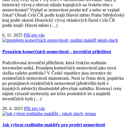
historický vývoj a obecná nálada kupujících na českém trhu s
nemovitostmi? Vyplatí se nemovitost prodat teď a nebo se vyplatí
čekat? Obsah Celá ČR podle krajů Hlavní město Praha Středočeský
kraj podle okresů Historický vývoj vkladových řízení Celá ČR
podle krajů: Hlavní město (…)
6. 11. 2025
Píši pro vás
Pronájem komerčních nemovitostí – investiční příležitost
Podceňovaná investiční příležitost, která českým realitním
investorům uniká. Pronájem komerčních nemovitostí jako nová
složka vašeho portfolia? V České republice jsou investice do
rezidenčních nemovitostí mainstream. Není se čemu divit, poptávka
po pronájmech rezidenčních nemovitostí (především bytů v
krajských městech) dlouhodobě převyšuje nabídku. Rostoucí ceny
nájmů výrazně neohrozily ani krize posledních let a majitelů
investičních bytů (…)
20. 4. 2025
Píši pro vás
Jak vybrat realitního makléře pro prodej nemovitosti