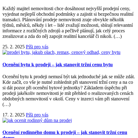
Každý majitel nemovitosti chce dosáhnout nejvyšší prodejní ceny,
vyjednat nejlepší obchodní podmínky a zajistit si bezpečnou realitní
transakci. Plánování prodeje nemovitosti zraje obvykle několik
týdnů, měsíců, někdy i let – lidé zvažují možnosti, sbírají relevantní
informace z rozličných zdrojů a pečlivě plánují, jak celý proces
zrealizovat a zda do něj zapojit realitní kancelář či nikoli. (…)
25. 2. 2025
Píši pro vás
Ocenění bytu k prodeji – jak stanovit tržní cenu bytu
Ocenění bytu k prodeji nemusí být tak jednoduché jak se může zdát.
Kde začít, co vše je nutné zohlednit při stanovení tržní ceny a na co
si dát pozor při ocenění bytové jednotky? Základem úspěchu při
prodeji jakékoliv nemovitosti je mít přehled o realizovaných cenách
obdobných nemovitostí v okolí. Ceny v inzerci vám při stanovení
(…)
17. 2. 2025
Píši pro vás
Ocenění rodinného domu k prodeji – jak stanovit tržní cenu
domu