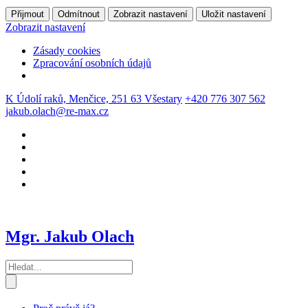
Přijmout
Odmítnout
Zobrazit nastavení
Uložit nastavení
Zobrazit nastavení
Zásady cookies
Zpracování osobních údajů
K Údolí raků, Menčice, 251 63 Všestary
+420 776 307 562
jakub.olach@re-max.cz
Mgr. Jakub Olach