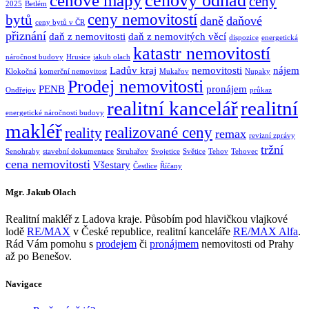
cenový odhad
cenové mapy
ceny
2025
Betlém
ceny nemovitostí
bytů
daně
daňové
ceny bytů v ČR
přiznání
daň z nemovitosti
daň z nemovitých věcí
dispozice
energetická
katastr nemovitostí
náročnost budovy
Hrusice
jakub olach
Ladův kraj
nemovitosti
nájem
Klokočná
komerční nemovitost
Mukařov
Nupaky
Prodej nemovitosti
PENB
pronájem
Ondřejov
průkaz
realitní kancelář
realitní
energetické náročnosti budovy
makléř
realizované ceny
reality
remax
revizní zprávy
tržní
Senohraby
stavební dokumentace
Struhařov
Svojetice
Světice
Tehov
Tehovec
cena nemovitosti
Všestary
Čestlice
Říčany
Mgr. Jakub Olach
Realitní makléř z Ladova kraje. Působím pod hlavičkou vlajkové
lodě
RE/MAX
v České republice, realitní kanceláře
RE/MAX Alfa
.
Rád Vám pomohu s
prodejem
či
pronájmem
nemovitosti od Prahy
až po Benešov.
Navigace