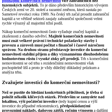
podnájmu komerčních nemovitostí
více zahraničních než
tuzemských subjektů.
To je dáno především historickým vývojem
Českých zemí ve 20. století a razantní změnou, která nastala po
Sametové revoluci roku 1989. Na český trh začal proudit zahraniční
kapitál a ve většině sektorů zaujaly zahraniční společnosti velmi
rychle výrazný až majoritní tržní podíl.
Nákup komerční nemovitosti často vyžaduje značný kapitál a
zkušenosti z daného odvětví.
Majitelé komerčních nemovitostí
musí znát veškeré právní i technické požadavky stavby i
provozu a zároveň musí počítat s finančně i časově náročnou
správou
.
Na druhou stranu představuje investice do komerční
nemovitosti stabilní příjem a díky významnému dlouhodobému
hodnotovému růstu i vysoké zisky při prodeji.
Trh s komerčními
nemovitostmi se od trhu s rezidenčními nemovitostmi však
pochopitelně liší a proto je vždy důležitý důkladný průzkum a
analýza trhu.
Zvažujete investici do komerční nemovitosti?
Než se pustíte do hledání konkrétních příležitostí, je třeba si
položit několik klíčových otázek. Především se zamyslete nad
lokalitou, výší počáteční investice
(tedy kupní cenou a výší
investice do případné rekonstrukce),
předpokládanými
provozními náklady, daňovou zátěží, ročním výnosem
a dalšími