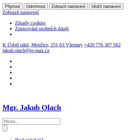
Přijmout
Odmítnout
Zobrazit nastavení
Uložit nastavení
Zobrazit nastavení
Zásady cookies
Zpracování osobních údajů
K Údolí raků, Menčice, 251 63 Všestary
+420 776 307 562
jakub.olach@re-max.cz
Mgr. Jakub Olach