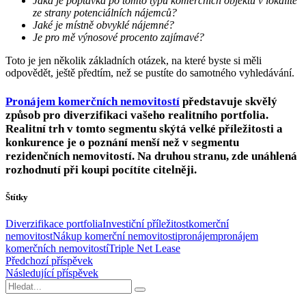
Jaká je poptávka po tomto typu komerčních objektů v lokalitě
ze strany potenciálních nájemců?
Jaké je místně obvyklé nájemné?
Je pro mě výnosové procento zajímavé?
Toto je jen několik základních otázek, na které byste si měli
odpovědět, ještě předtím, než se pustíte do samotného vyhledávání.
Pronájem komerčních nemovitostí
představuje skvělý
způsob pro diverzifikaci vašeho realitního portfolia.
Realitní trh v tomto segmentu skýtá velké příležitosti a
konkurence je o poznání menší než v segmentu
rezidenčních nemovitostí. Na druhou stranu, zde unáhlená
rozhodnutí při koupi pocítíte citelněji.
Štítky
Diverzifikace portfolia
Investiční příležitost
komerční
nemovitost
Nákup komerční nemovitosti
pronájem
pronájem
komerčních nemovitostí
Triple Net Lease
Předchozí příspěvek
Následující příspěvek