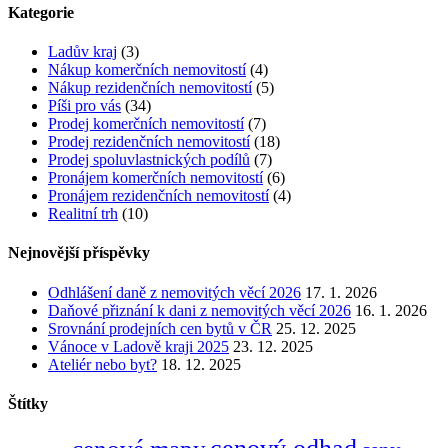
Kategorie
Ladův kraj
(3)
Nákup komerčních nemovitostí
(4)
Nákup rezidenčních nemovitostí
(5)
Píši pro vás
(34)
Prodej komerčních nemovitostí
(7)
Prodej rezidenčních nemovitostí
(18)
Prodej spoluvlastnických podílů
(7)
Pronájem komerčních nemovitostí
(6)
Pronájem rezidenčních nemovitostí
(4)
Realitní trh
(10)
Nejnovější příspěvky
Odhlášení daně z nemovitých věcí 2026
17. 1. 2026
Daňové přiznání k dani z nemovitých věcí 2026
16. 1. 2026
Srovnání prodejních cen bytů v ČR
25. 12. 2025
Vánoce v Ladově kraji 2025
23. 12. 2025
Ateliér nebo byt?
18. 12. 2025
Štítky