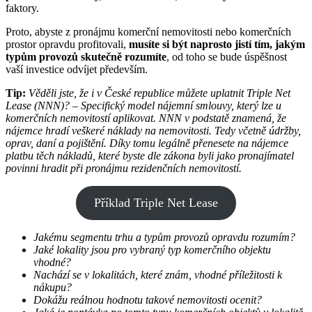
faktory.
Proto, abyste z pronájmu komerční nemovitosti nebo komerčních
prostor opravdu profitovali,
musíte si být naprosto jistí tím, jakým
typům provozů skutečně rozumíte
, od toho se bude úspěšnost
vaší investice odvíjet především.
Tip:
Věděli jste, že i v České republice můžete uplatnit Triple Net
Lease (NNN)? – Specifický model nájemní smlouvy, který lze u
komerčních nemovitostí aplikovat. NNN v podstatě znamená, že
nájemce hradí veškeré náklady na nemovitosti. Tedy včetně údržby,
oprav, daní a pojištění. Díky tomu legálně přenesete na nájemce
platbu těch nákladů, které byste dle zákona byli jako pronajímatel
povinni hradit při pronájmu rezidenčních nemovitostí.
Příklad Triple Net Lease
Jakému segmentu trhu a typům provozů opravdu rozumím?
Jaké lokality jsou pro vybraný typ komerčního objektu
vhodné?
Nachází se v lokalitách, které znám, vhodné příležitosti k
nákupu?
Dokážu reálnou hodnotu takové nemovitosti ocenit?