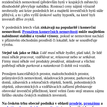
rezidenčních nemovitostí (především bytů v krajských městech)
dlouhodobě převyšuje nabídku. Rostoucí ceny nájmů výrazně
neohrozily ani krize posledních let a majitelů investičních bytů stále
přibývá, a to i přes vyšší úrokové sazby hypoték, na které byli
investoři dříve zvyklí.
V posledních letech však
získávají na popularitě i komerční
nemovitosti
.
Pronájem komerčních nemovitostí
může majitelům
nabídnout stabilní a vysoké výnosy
, pokud se nemovitost nachází
v příznivém obchodním prostředí či lokalitě, kde se soustřeďuje
výroba.
Stejně tak jako se říká:
Lidé musí někde bydlet
, platí také, že lidé
musí někde
pracovat, vzdělávat se, relaxovat
nebo
se setkávat
.
Firmy musí někde své produkty
prodávat, skladovat
a všichni
potřebují někde
parkovat
a
natankovat
či dobít svá vozidla.
Pronájem kancelářských prostor, maloobchodních prostor,
průmyslových nemovitostí, skladovacích prostor, parkovacích
domů, zábavních a rekreačních objektů, hotelů, pohostinských
objektů, zdravotnických a vzdělávacích zařízení představuje
obrovské investiční příležitosti, které velmi často stojí stranou zájmu
širšího okruhu českých realitních investorů.
Na českém trhu obecně podniká v oblasti
prodeje
,
pronájmu
a