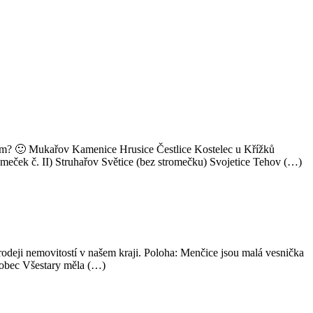
í vám? 🙂 Mukařov Kamenice Hrusice Čestlice Kostelec u Křížků
meček č. II) Struhařov Světice (bez stromečku) Svojetice Tehov (…)
odeji nemovitostí v našem kraji. Poloha: Menčice jsou malá vesnička
 obec Všestary měla (…)