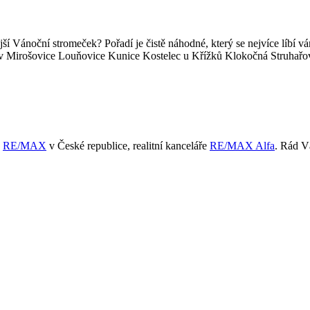
ější Vánoční stromeček? Pořadí je čistě náhodné, který se nejvíce lí
v Mirošovice Louňovice Kunice Kostelec u Křížků Klokočná Struhařov 
ě
RE/MAX
v České republice, realitní kanceláře
RE/MAX Alfa
. Rád 