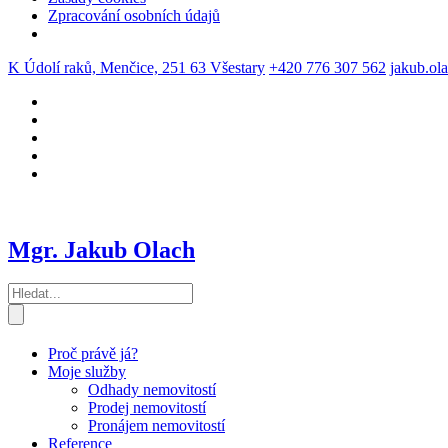
Zpracování osobních údajů
K Údolí raků, Menčice, 251 63 Všestary
+420 776 307 562
jakub.ol
Mgr. Jakub Olach
Proč právě já?
Moje služby
Odhady nemovitostí
Prodej nemovitostí
Pronájem nemovitostí
Reference