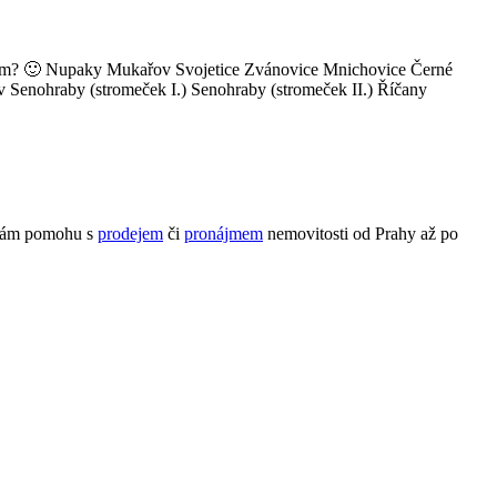
bí vám? 🙂 Nupaky Mukařov Svojetice Zvánovice Mnichovice Černé
Senohraby (stromeček I.) Senohraby (stromeček II.) Říčany
Vám pomohu s
prodejem
či
pronájmem
nemovitosti od Prahy až po