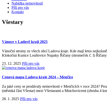
Nabídka nemovitostí
Píši pro vás
Kontakt
Všestary
Vánoce v Ladově kraji 2025
Vánoční stromy ze všech obcí Ladova kraje. Kde mají letos nejkrásně
Klokočná Kunice Louňovice Nupaky Říčany (stromeček č. I) Říčany (s
23. 12. 2025
Píši pro vás
Cenová mapa Ladova kraje 2024 – Menčice
Za jaké ceny se prodávaly nemovitosti v Menčicích v roce 2024? Proz
(městská část Všestar) mezi Všestarami a Mnichovicemi (zhruba 4 km
28. 1. 2025
Píši pro vás