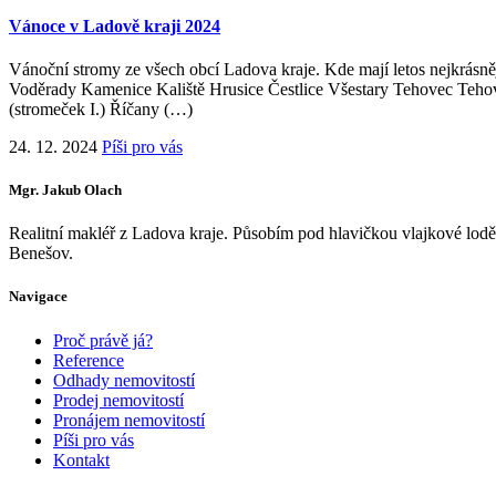
Vánoce v Ladově kraji 2024
Vánoční stromy ze všech obcí Ladova kraje. Kde mají letos nejkrásn
Voděrady Kamenice Kaliště Hrusice Čestlice Všestary Tehovec Teho
(stromeček I.) Říčany (…)
24. 12. 2024
Píši pro vás
Mgr. Jakub Olach
Realitní makléř z Ladova kraje. Působím pod hlavičkou vlajkové lod
Benešov.
Navigace
Proč právě já?
Reference
Odhady nemovitostí
Prodej nemovitostí
Pronájem nemovitostí
Píši pro vás
Kontakt