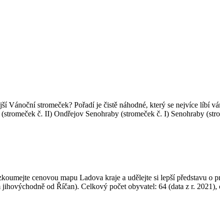
jší Vánoční stromeček? Pořadí je čistě náhodné, který se nejvíce líb
tromeček č. II) Ondřejov Senohraby (stromeček č. I) Senohraby (stro
koumejte cenovou mapu Ladova kraje a udělejte si lepší představu o pr
 jihovýchodně od Říčan). Celkový počet obyvatel: 64 (data z r. 2021),