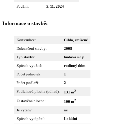
Podání:
5. 11. 2024
Informace o stavbě:
Konstrukce:
Cihla, smíšené.
Dokončení stavby:
2008
Typ stavby:
budova s č.p.
Způsob využití:
rodinný dům
Počet jednotek:
1
Počet podlaží:
2
2
Podlahová plocha (odhad):
131 m
2
Zastavěná plocha:
100 m
Je výtah?:
ne
Způsob vytápění:
Lokální