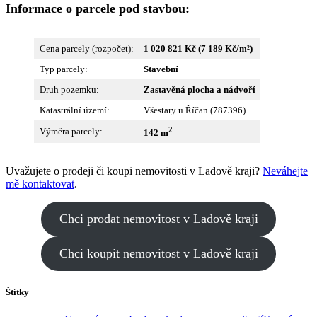
Informace o parcele pod stavbou:
Cena parcely (rozpočet):
1 020 821 Kč
(7 189 Kč/m²)
Typ parcely:
Stavební
Druh pozemku:
Zastavěná plocha a nádvoří
Katastrální území:
Všestary u Říčan (787396)
2
Výměra parcely:
142 m
Uvažujete o prodeji či koupi nemovitosti v Ladově kraji?
Neváhejte
mě kontaktovat
.
Chci prodat nemovitost v Ladově kraji
Chci koupit nemovitost v Ladově kraji
Štítky