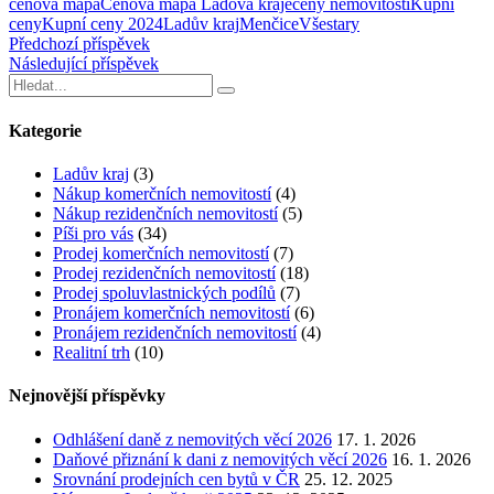
cenova mapa
Cenová mapa Ladova kraje
ceny nemovitostí
Kupní
ceny
Kupní ceny 2024
Ladův kraj
Menčice
Všestary
Předchozí příspěvek
Následující příspěvek
Kategorie
Ladův kraj
(3)
Nákup komerčních nemovitostí
(4)
Nákup rezidenčních nemovitostí
(5)
Píši pro vás
(34)
Prodej komerčních nemovitostí
(7)
Prodej rezidenčních nemovitostí
(18)
Prodej spoluvlastnických podílů
(7)
Pronájem komerčních nemovitostí
(6)
Pronájem rezidenčních nemovitostí
(4)
Realitní trh
(10)
Nejnovější příspěvky
Odhlášení daně z nemovitých věcí 2026
17. 1. 2026
Daňové přiznání k dani z nemovitých věcí 2026
16. 1. 2026
Srovnání prodejních cen bytů v ČR
25. 12. 2025