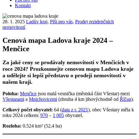
Kontakt
28. 1. 2025
Ladův kraj
,
Píši pro vás
,
Prodej rezidenčních
nemovitostí
Cenová mapa Ladova kraje 2024 –
Menčice
Za jaké ceny se prodávaly nemovitosti v Menčicích v
roce 2024?
Prozkoumejte cenovou mapu Ladova kraje
a udělejte si lepší představu o prodeji nemovitostí v
našem kraji.
Poloha:
Menčice
jsou malá vesnička (městská část Všestar) mezi
Všestarami
a
Mnichovicemi
(zhruba 4 km jihovýchodně od
Říčan
).
Celkový počet obyvatel:
64 (
data z r. 2021
), obec Všestary měla k
roku 2024 celkem:
970
–
1 005
obyvatel.
Rozloha:
0.524 km² (52,4 ha)