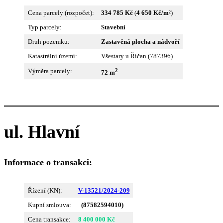
Cena parcely (rozpočet):
334 785 Kč
(
4 650 Kč/m²
)
Typ parcely:
Stavební
Druh pozemku:
Zastavěná plocha a nádvoří
Katastrální území:
Všestary u Říčan (787396)
2
Výměra parcely:
72 m
ul. Hlavní
Informace o transakci:
Řízení (KN):
V-13521/2024-209
Kupní smlouva:
(87582594010)
Cena transakce:
8 400 000 Kč