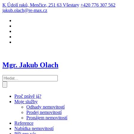
K Údolí raků, Menčice, 251 63 Všestary
+420 776 307 562
jakub.olach@re-max.cz
Mgr. Jakub Olach
Proč právě já?
Moje služby
Odhady nemovitostí
Prodej nemovitostí
Pronájem nemovitostí
Reference
Nabídka nemovitostí
Píši pro vás