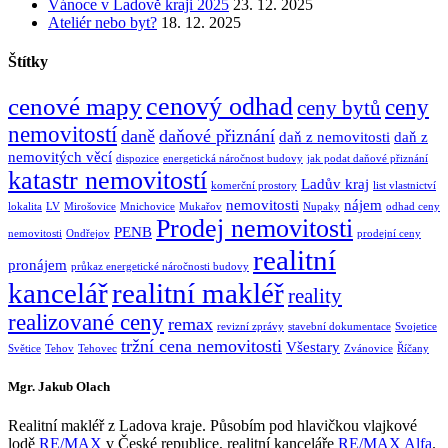
Vánoce v Ladově kraji 2025
23. 12. 2025
Ateliér nebo byt?
18. 12. 2025
Štítky
cenový odhad
cenové mapy
ceny
ceny bytů
nemovitostí
daně
daňové přiznání
daň z nemovitosti
daň z
nemovitých věcí
dispozice
energetická náročnost budovy
jak podat daňové přiznání
katastr nemovitostí
Ladův kraj
komerční prostory
list vlastnictví
nemovitosti
nájem
lokalita
LV
Mirošovice
Mnichovice
Mukařov
Nupaky
odhad ceny
Prodej nemovitosti
PENB
nemovitosti
Ondřejov
prodejní ceny
realitní
pronájem
průkaz energetické náročnosti budovy
kancelář
realitní makléř
reality
realizované ceny
remax
revizní zprávy
stavební dokumentace
Svojetice
tržní cena nemovitosti
Všestary
Světice
Tehov
Tehovec
Zvánovice
Říčany
Mgr. Jakub Olach
Realitní makléř z Ladova kraje. Působím pod hlavičkou vlajkové
lodě
RE/MAX
v České republice, realitní kanceláře
RE/MAX Alfa
.