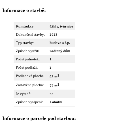
Informace o stavbě:
Konstrukce:
Cihly, tvárnice
Dokončení stavby:
2023
Typ stavby:
budova s č.p.
Způsob využití:
rodinný dům
Počet jednotek:
1
Počet podlaží:
2
2
Podlahová plocha :
93 m
2
Zastavěná plocha:
72 m
Je výtah?:
ne
Způsob vytápění:
Lokální
Informace o parcele pod stavbou: