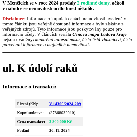
V Menčicích se v roce 2024 prodaly
2 rodinné domy
, ačkoli
v nabídce se nemovitostí ocitlo hned několik.
Disclaimer:
Informace o kupních cenách nemovitostí uvedené v
tomto článku jsou veřejně dostupné informace a byly získány z
veřejných zdrojů. Tyto informace jsou poskytovány pouze pro
informační účely. V článcích seriálu
Cenová mapa Ladova kraj
e
nejsou uváděny:
konkrétní adresní místa, čísla listů vlastnictví, čísla
parcel ani informace o majitelích nemovitostí
.
ul. K údolí raků
Informace o transakci:
Řízení (KN):
V-14300/2024-209
Kupní smlouva:
(87868032010)
Cena transakce:
3 800 000 Kč
Podání:
20. 11. 2024