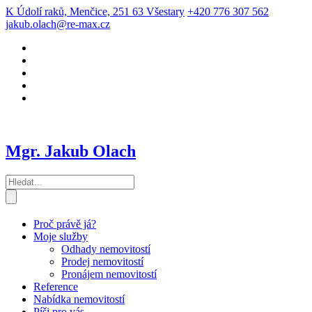
K Údolí raků, Menčice, 251 63 Všestary
+420 776 307 562
jakub.olach@re-max.cz
Mgr. Jakub Olach
Proč právě já?
Moje služby
Odhady nemovitostí
Prodej nemovitostí
Pronájem nemovitostí
Reference
Nabídka nemovitostí
Píši pro vás