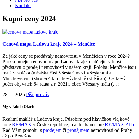
Kontakt
Kupní ceny 2024
Cenová mapa Ladova kraje 2024 – Menčice
Za jaké ceny se prodávaly nemovitosti v Menčicích v roce 2024?
Prozkoumejte cenovou mapu Ladova kraje a udělejte si lepší
představu o prodeji nemovitostí v našem kraji. Poloha: Menčice jsou
malá vesnička (městská část Všestar) mezi Všestarami a
Mnichovicemi (zhruba 4 km jihovýchodně od Říčan). Celkový
počet obyvatel: 64 (data z r. 2021), obec Všestary měla (…)
28. 1. 2025
Píši pro vás
Mgr. Jakub Olach
Realitní makléř z Ladova kraje. Působím pod hlavičkou vlajkové
lodě
RE/MAX
v České republice, realitní kanceláře
RE/MAX Alfa
.
Rád Vám pomohu s
prodejem
či
pronájmem
nemovitosti od Prahy
až po Benešov.