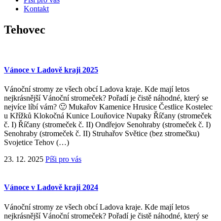
Kontakt
Tehovec
Vánoce v Ladově kraji 2025
Vánoční stromy ze všech obcí Ladova kraje. Kde mají letos
nejkrásnější Vánoční stromeček? Pořadí je čistě náhodné, který se
nejvíce líbí vám? 🙂 Mukařov Kamenice Hrusice Čestlice Kostelec
u Křížků Klokočná Kunice Louňovice Nupaky Říčany (stromeček
č. I) Říčany (stromeček č. II) Ondřejov Senohraby (stromeček č. I)
Senohraby (stromeček č. II) Struhařov Světice (bez stromečku)
Svojetice Tehov (…)
23. 12. 2025
Píši pro vás
Vánoce v Ladově kraji 2024
Vánoční stromy ze všech obcí Ladova kraje. Kde mají letos
nejkrásnější Vánoční stromeček? Pořadí je čistě náhodné, který se