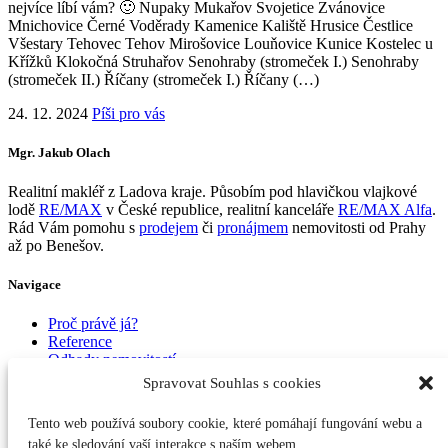
nejvíce líbí vám? 🙂 Nupaky Mukařov Svojetice Zvánovice
Mnichovice Černé Voděrady Kamenice Kaliště Hrusice Čestlice
Všestary Tehovec Tehov Mirošovice Louňovice Kunice Kostelec u
Křížků Klokočná Struhařov Senohraby (stromeček I.) Senohraby
(stromeček II.) Říčany (stromeček I.) Říčany (…)
24. 12. 2024
Píši pro vás
Mgr. Jakub Olach
Realitní makléř z Ladova kraje. Působím pod hlavičkou vlajkové
lodě
RE/MAX
v České republice, realitní kanceláře
RE/MAX Alfa
.
Rád Vám pomohu s
prodejem
či
pronájmem
nemovitosti od Prahy
až po Benešov.
Navigace
Proč právě já?
Reference
Odhady nemovitostí
Prodej nemovitostí
Spravovat Souhlas s cookies
Pronájem nemovitostí
Píši pro vás
Tento web používá soubory cookie, které pomáhají fungování webu a
Kontakt
také ke sledování vaší interakce s naším webem.