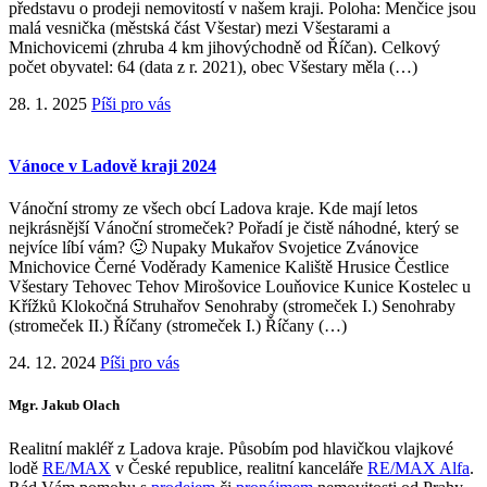
představu o prodeji nemovitostí v našem kraji. Poloha: Menčice jsou
malá vesnička (městská část Všestar) mezi Všestarami a
Mnichovicemi (zhruba 4 km jihovýchodně od Říčan). Celkový
počet obyvatel: 64 (data z r. 2021), obec Všestary měla (…)
28. 1. 2025
Píši pro vás
Vánoce v Ladově kraji 2024
Vánoční stromy ze všech obcí Ladova kraje. Kde mají letos
nejkrásnější Vánoční stromeček? Pořadí je čistě náhodné, který se
nejvíce líbí vám? 🙂 Nupaky Mukařov Svojetice Zvánovice
Mnichovice Černé Voděrady Kamenice Kaliště Hrusice Čestlice
Všestary Tehovec Tehov Mirošovice Louňovice Kunice Kostelec u
Křížků Klokočná Struhařov Senohraby (stromeček I.) Senohraby
(stromeček II.) Říčany (stromeček I.) Říčany (…)
24. 12. 2024
Píši pro vás
Mgr. Jakub Olach
Realitní makléř z Ladova kraje. Působím pod hlavičkou vlajkové
lodě
RE/MAX
v České republice, realitní kanceláře
RE/MAX Alfa
.