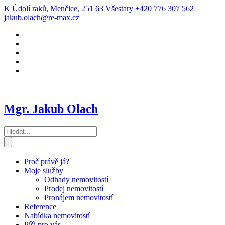
K Údolí raků, Menčice, 251 63 Všestary
+420 776 307 562
jakub.olach@re-max.cz
Mgr. Jakub Olach
Proč právě já?
Moje služby
Odhady nemovitostí
Prodej nemovitostí
Pronájem nemovitostí
Reference
Nabídka nemovitostí
Píši pro vás