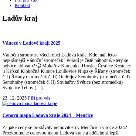
Kontakt
Ladův kraj
Vánoce v Ladově kraji 2025
Vánoční stromy ze všech obcí Ladova kraje. Kde mají letos
nejkrásnější Vánoční stromeček? Pořadí je čistě náhodné, který se
nejvíce líbí vám? 🙂 Mukařov Kamenice Hrusice Čestlice Kostelec
u Křížků Klokočná Kunice Louňovice Nupaky Říčany (stromeček
č. I) Říčany (stromeček č. II) Ondřejov Senohraby (stromeček č. I)
Senohraby (stromeček č. II) Struhařov Světice (bez stromečku)
Svojetice Tehov (…)
23. 12. 2025
Píši pro vás
Cenová mapa Ladova kraje 2024 – Menčice
Za jaké ceny se prodávaly nemovitosti v Menčicích v roce 2024?
Prozkoumejte cenovou mapu Ladova kraje a udělejte si lepší