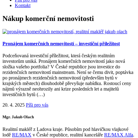
Kontakt
Nákup komerční nemovitosti
Pronájem komerčních nemovitostí – investiční příležitost
Podceňovaná investiční příležitost, která českým realitním
investorům uniká. Pronájem komerčních nemovitostí jako nová
složka vašeho portfolia? V České republice jsou investice do
rezidenčních nemovitostí mainstream. Není se čemu divit, poptávka
po pronájmech rezidenčních nemovitostí (především bytů v
krajských městech) dlouhodobě převyšuje nabídku. Rostoucí ceny
nájmů výrazně neohrozily ani krize posledních let a majitelů
investičních bytů (…)
20. 4. 2025
Píši pro vás
Mgr. Jakub Olach
Realitní makléř z Ladova kraje. Působím pod hlavičkou vlajkové
lodě
RE/MAX
v České republice, realitní kanceláře
RE/MAX Alfa
.