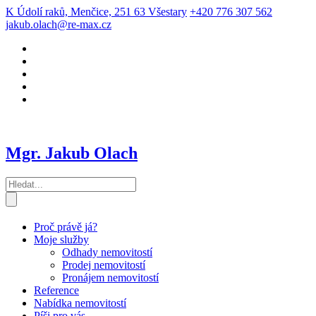
K Údolí raků, Menčice, 251 63 Všestary
+420 776 307 562
jakub.olach@re-max.cz
Mgr. Jakub Olach
Proč právě já?
Moje služby
Odhady nemovitostí
Prodej nemovitostí
Pronájem nemovitostí
Reference
Nabídka nemovitostí
Píši pro vás