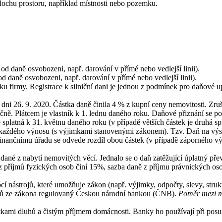
lochu prostoru, například místnosti nebo pozemku.
d daně osvobozeni, např. darování v přímé nebo vedlejší linii).
 daně osvobozeni, např. darování v přímé nebo vedlejší linii).
ku firmy. Registrace k silniční dani je jednou z podmínek pro daňové 
 dni 26. 9. 2020. Částka daně činila 4 % z kupní ceny nemovitosti. Zruše
čně. Plátcem je vlastník k 1. lednu daného roku. Daňové přiznání se po
 splatná k 31. květnu daného roku (v případě větších částek je druhá spl
z každého výnosu (s výjimkami stanovenými zákonem). Tzv. Daň na výs
 finančnímu úřadu se odvede rozdíl obou částek (v případě záporného v
dané z nabytí nemovitých věcí. Jednalo se o daň zatěžující úplatný pře
z příjmů fyzických osob činí 15%, sazba daně z příjmu právnických oso
í nástrojů, které umožňuje zákon (např. výjimky, odpočty, slevy, struk
lů ze zákona regulovaný Českou národní bankou (ČNB).
Poměr mezi m
tkami dluhů a čistým příjmem domácnosti. Banky ho používají při posu