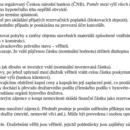
ona regulovaný Českou národní bankou (ČNB).
Poměr mezi výší všech ú
ho hypotečního trhu nepříliš obvyklé.
po termínu splatnosti.
ně pro ukládání přijatých rezervačních poplatků (blokovacích depozit). 
odního případu je poukázána na provozní účet kanceláře.
at pohyby a změny objemu stavebních materiálů způsobené vnitřními i 
 v konstrukci.
závazkového právního stavu – věřiteli.
azuje, že vrátí půjčenou částku (nominální hodnotu) držiteli dluhopisu 
a jak dlouho se investice vrátí (nominální investovaná částka).
 po jehož uplynutí musí dlužník věřiteli vrátit celou částku poskytnu
né výši (bankou klientovi).
vajícímu obdržení kupní ceny a kupujícím její zaplacení poté, co prodá
 dochází k převodu družstevního podílu (členského podílu v bytovém
ouhlasu orgánů bytového družstva.
erým zájemce o koupi nemovitosti skládá finanční částku jako rezerva
ímu množství zájemců. Předmět prodeje je prodán udělením příklepu to
dražby (movité, nemovité věci atd.). Může být provedena i osobou op
le. Dražebními věřili jsou věřitelé, jejichž pohledávky jsou zajiště