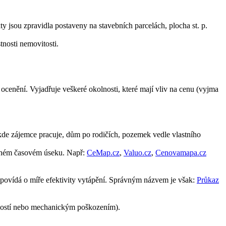
y jsou zpravidla postaveny na stavebních parcelách, plocha st. p.
tnosti nemovitosti.
cenění. Vyjadřuje veškeré okolnosti, které mají vliv na cenu (vyjma
 kde zájemce pracuje, dům po rodičích, pozemek vedle vlastního
ezeném časovém úseku. Např:
CeMap.cz
,
Valuo.cz
,
Cenovamapa.cz
ypovídá o míře efektivity vytápění. Správným názvem je však:
Průkaz
lhkostí nebo mechanickým poškozením).