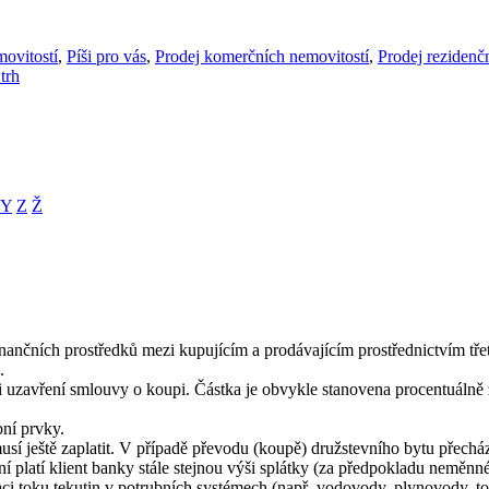
ovitostí
,
Píši pro vás
,
Prodej komerčních nemovitostí
,
Prodej rezidenč
 trh
Y
Z
Ž
ančních prostředků mezi kupujícím a prodávajícím prostřednictvím třet
.
i uzavření smlouvy o koupi. Částka je obvykle stanovena procentuálně z
bní prvky.
sí ještě zaplatit. V případě převodu (koupě) družstevního bytu přecház
í platí klient banky stále stejnou výši splátky (za předpokladu neměnn
ulaci toku tekutin v potrubních systémech (např. vodovody, plynovody, t