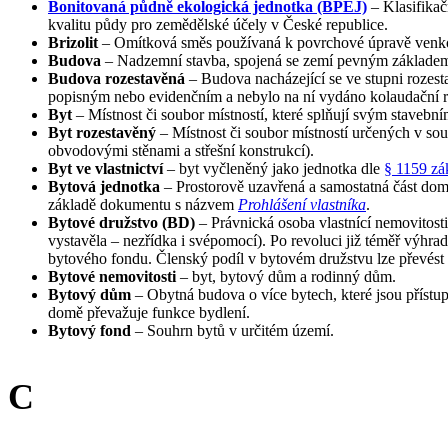
Bonitovaná půdně ekologická jednotka (BPEJ)
– Klasifikač
kvalitu půdy pro zemědělské účely v České republice.
Brizolit
– Omítková směs používaná k povrchové úpravě venkov
Budova
– Nadzemní stavba, spojená se zemí pevným základem, 
Budova rozestavěná
– Budova nacházející se ve stupni rozest
popisným nebo evidenčním a nebylo na ní vydáno kolaudační r
Byt
– Místnost či soubor místností, které splňují svým stavebn
Byt rozestavěný
– Místnost či soubor místností určených v sou
obvodovými stěnami a střešní konstrukcí).
Byt ve vlastnictví
– byt vyčleněný jako jednotka dle
§ 1159 zá
Bytová jednotka
– Prostorově uzavřená a samostatná část dom
základě dokumentu s názvem
Prohlášení vlastníka
.
Bytové družstvo (BD)
– Právnická osoba vlastnící nemovitosti
vystavěla – nezřídka i svépomocí). Po revoluci již téměř výhr
bytového fondu. Členský podíl v bytovém družstvu lze převést (
Bytové nemovitosti
– byt, bytový dům a rodinný dům.
Bytový dům
– Obytná budova o více bytech, které jsou příst
domě převažuje funkce bydlení.
Bytový fond
– Souhrn bytů v určitém území.
C