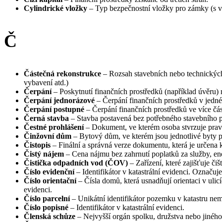
Cylindrické vložky
– Typ bezpečnostní vložky pro zámky (s vá
Č
Částečná rekonstrukce
– Rozsah stavebních nebo technických 
vybavení atd.)
Čerpání
– Poskytnutí finančních prostředků (například úvěru) 
Čerpání jednorázové
– Čerpání finančních prostředků v jedné
Čerpání postupné
– Čerpání finančních prostředků ve více čá
Černá stavba
– Stavba postavená bez potřebného stavebního p
Čestné prohlášení
– Dokument, ve kterém osoba stvrzuje pravd
Činžovní dům
– Bytový dům, ve kterém jsou jednotlivé byty 
Čistopis
– Finální a správná verze dokumentu, která je určena k
Čistý nájem
– Cena nájmu bez zahrnutí poplatků za služby, ene
Čistička odpadních vod (ČOV)
– Zařízení, které zajišťuje č
Číslo evidenční
– Identifikátor v katastrální evidenci. Označuj
Číslo orientační
– Čísla domů, která usnadňují orientaci v ulicí
evidenci.
Číslo parcelní
– Unikátní identifikátor pozemku v katastru ne
Číslo popisné
– Identifikátor v katastrální evidenci.
Členská schůze
– Nejvyšší orgán spolku, družstva nebo jiného