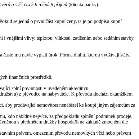
věrů a výší čistých ročních příjmů
(klienta banky).
Pokud se jedná o první část kupní ceny, ta je po podpisu kupní
vnějšími vlivy: teplotou, vlhkostí, zatížením nebo sedáním stavby.
a často mu navíc vyplatí úrok. Forma dluhu, kterou využívají státy,
tých finančních prostředků.
vající splní povinnosti v uvedeném akreditivu.
 družstvu) z převodce na nabyvatele. K převodu dochází okamžikem
ci, aby prodávající nemovitost nenabízel ke koupi jiným zájemcům za
mu, kdo nabídne nejvíce, za předpokladu splnění podmínek prodeje.
rávněnou s předmětem dražby hospodařit na základě zmocnění dle
ny zástavním právem, omezením převodu nemovitých věcí nebo právem