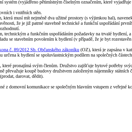
ní systém (vyjádřeno pětimístným číselným označením, které vyjadřuje
ních i vnitřních stěn.
která musí mít nejméně dva užitné prostory (s výjimkou hal), navenek
avěnosti, že je již patrné stavebně technické a funkční uspořádání pr
ozhodnutí.
ím, technickým a funkčním uspořádáním požadavky na trvalé bydlení, a 
ladu se stavebním povolením k bydlení (v případě, že je byt rozestavě
kona č. 89/2012 Sb. Občanského zákoníku
(OZ), která je zapsána v kat
u určena k bydlení se spoluvlastnickým podílem na společných částec
, které pronajímá svým členům. Družstvo zajišťuje bytové potřeby svýc
adně převažuje koupě budovy družstvem založeným nájemníky státních č
prodat, darovat, dědit).
upné z domovní komunikace se společným hlavním vstupem z veřejné k