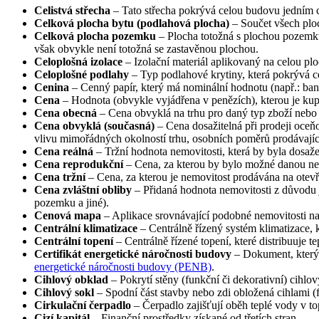
Celistvá střecha
– Tato střecha pokrývá celou budovu jedním 
Celková plocha bytu (podlahová plocha)
– Součet všech ploch
Celková plocha pozemku
– Plocha totožná s plochou pozemku 
však obvykle není totožná se zastavěnou plochou.
Celoplošná izolace
– Izolační materiál aplikovaný na celou plo
Celoplošné podlahy
– Typ podlahové krytiny, která pokrývá ce
Cenina
– Cenný papír, který má nominální hodnotu (např.: ba
Cena
– Hodnota (obvykle vyjádřena v penězích), kterou je kupuj
Cena obecná
– Cena obvyklá na trhu pro daný typ zboží nebo 
Cena obvyklá (současná)
– Cena dosažitelná při prodeji oceň
vlivu mimořádných okolností trhu, osobních poměrů prodávajíc
Cena reálná
– Tržní hodnota nemovitosti, která by byla dosaže
Cena reprodukční
– Cena, za kterou by bylo možné danou nemo
Cena tržní
– Cena, za kterou je nemovitost prodávána na otev
Cena zvláštní obliby
– Přidaná hodnota nemovitosti z důvodu j
pozemku a jiné).
Cenová mapa
– Aplikace srovnávající podobné nemovitosti na
Centrální klimatizace
– Centrálně řízený systém klimatizace, 
Centrální topení
– Centrálně řízené topení, které distribuuje t
Certifikát energetické náročnosti budovy
– Dokument, který 
energetické náročnosti budovy (PENB)
.
Cihlový obklad
– Pokrytí stěny (funkční či dekorativní) cihlo
Cihlový sokl
– Spodní část stavby nebo zdi obložená cihlami (
Cirkulační čerpadlo
– Čerpadlo zajišťují oběh teplé vody v 
Cizí kapitál
– Finanční prostředky získané od třetích stran.