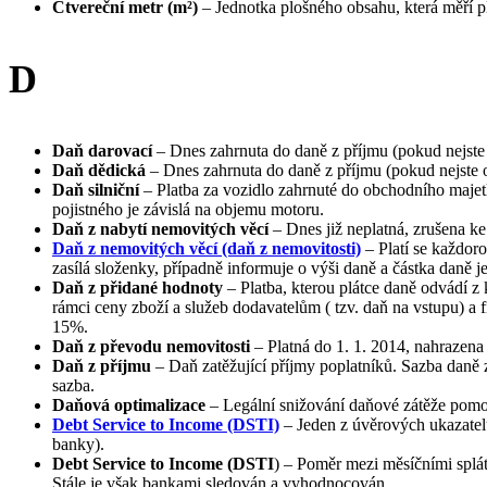
Čtvereční metr (m²)
– Jednotka plošného obsahu, která měří p
D
Daň darovací
– Dnes zahrnuta do daně z příjmu (pokud nejste o
Daň dědická
– Dnes zahrnuta do daně z příjmu (pokud nejste od
Daň silniční
– Platba za vozidlo zahrnuté do obchodního majet
pojistného je závislá na objemu motoru.
Daň z nabytí nemovitých věcí
– Dnes již neplatná, zrušena ke
Daň z nemovitých věcí (daň z nemovitosti)
– Platí se každoro
zasílá složenky, případně informuje o výši daně a částka daně je
Daň z přidané hodnoty
– Platba, kterou plátce daně odvádí 
rámci ceny zboží a služeb dodavatelům ( tzv. daň na vstupu) a
15%.
Daň z převodu nemovitosti
– Platná do 1. 1. 2014, nahrazena 
Daň z příjmu
– Daň zatěžující příjmy poplatníků. Sazba daně 
sazba.
Daňová optimalizace
– Legální snižování daňové zátěže pomoc
Debt Service to Income (DSTI)
– Jeden z úvěrových ukazate
banky).
Debt Service to Income (DSTI
) – Poměr mezi měsíčními splá
Stále je však bankami sledován a vyhodnocován.