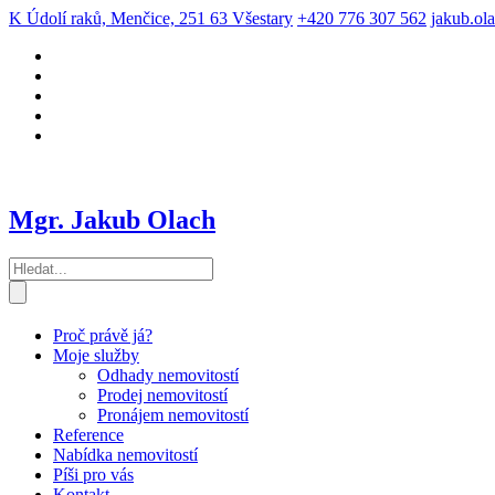
K Údolí raků, Menčice, 251 63 Všestary
+420 776 307 562
jakub.ol
Mgr. Jakub Olach
Proč právě já?
Moje služby
Odhady nemovitostí
Prodej nemovitostí
Pronájem nemovitostí
Reference
Nabídka nemovitostí
Píši pro vás
Kontakt