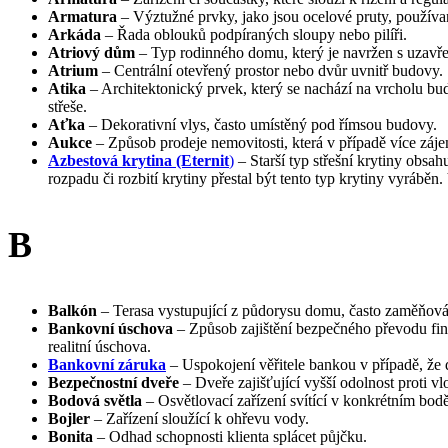
Armatura
– Výztužné prvky, jako jsou ocelové pruty, používa
Arkáda
– Řada oblouků podpíraných sloupy nebo pilíři.
Atriový dům
– Typ rodinného domu, který je navržen s uzavř
Atrium
– Centrální otevřený prostor nebo dvůr uvnitř budovy.
Atika
– Architektonický prvek, který se nachází na vrcholu bud
střeše.
Aťka
– Dekorativní vlys, často umístěný pod římsou budovy.
Aukce
– Způsob prodeje nemovitosti, která v případě více záje
Azbestová krytina
(Eternit
)
– Starší typ střešní krytiny obsah
rozpadu či rozbití krytiny přestal být tento typ krytiny vyráb
B
Balkón
– Terasa vystupující z půdorysu domu, často zaměňová
Bankovní úschova
– Způsob zajištění bezpečného převodu fin
realitní úschova.
Bankovní záruka
– Uspokojení věřitele bankou v případě, že 
Bezpečnostní dveře
– Dveře zajišťující vyšší odolnost proti vl
Bodová světla
– Osvětlovací zařízení svítící v konkrétním bodě
Bojler
– Zařízení sloužící k ohřevu vody.
Bonita
– Odhad schopnosti klienta splácet půjčku.