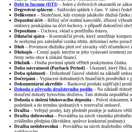
Debt to Income (DTI)
– Jeden z úvěrových ukazatelů ze zák
Degresivní splácení
– Snižování splátek v čase. V rámci české
Delikvence
– Skutečnost, kdy existuje jakákoliv dlužná částka 
Depozitní účet
– Běžný učet realitní kanceláře, zřízený výhrad
smlouvy poukázána na účet úschovy, v případě dokončení obch
Depozitum
– Úschova, vklad u peněžního ústavu.
Dilatační spára
– Konstrukční prvek, který umožňuje kompenzov
Je nezbytná pro zabránění vzniku trhlin, deformací nebo poruch
Dluh
– Povinnost dlužníka plnit své závazky vůči účastníkovi 
Dluhopis
– Cenný papír, kterým se jeho vydavatel (emitent) zav
firmy nebo obce k získání financí.
Dlužník
– Osoba povinná splatit věřiteli poskytnutou částku.
Doba návratnosti (Payback Period)
– Ukazatel, který říká, z
Doba splatnosti
– Dohodnuté časové období na základě smlouvy,
Dočerpání
– Vyplacení dohodnutých finančních prostředků v pl
Dokumentární akreditiv
– Bankovní produkt zajišťující prodá
Dohoda o převodu družstevního podílu
– Na základě dohody
doručení dohody bytovému družstvu. Tato dohoda nepodléhá s
Dohoda o složení blokovacího depozita
– Právní dokument, kt
podmínek a do termínu sjednaných v rezervační smlouvě.
Dražba
– Veřejný prodej, kdy předmět prodeje je nabízen větš
Dražba dobrovolná
– Prováděna na návrh vlastníka předmětu 
zvláštního předpisu (likvidátor, správce konkursní podstaty).
Dražba nedobrovolná
– Prováděna na návrh dražebního věřite
zadržovacím.