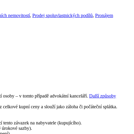
ních nemovitostí
,
Prodej spoluvlastnických podílů
,
Pronájem
í osoby – v tomto případě advokátní kanceláří.
Další způsoby
 celkové kupní ceny a slouží jako záloha či počáteční splátka.
í tento závazek na nabyvatele (kupujícího).
é úrokové sazby).
opení)