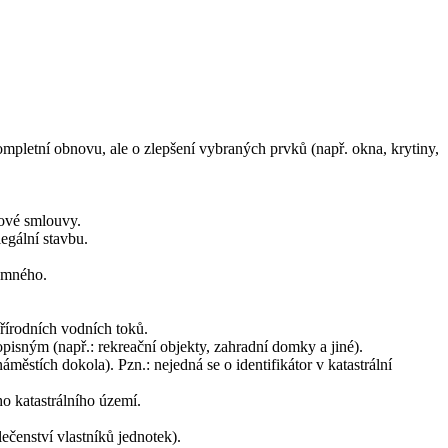
mpletní obnovu, ale o zlepšení vybraných prvků (např. okna, krytiny,
rové smlouvy.
egální stavbu.
jemného.
řírodních vodních toků.
opisným (např.: rekreační objekty, zahradní domky a jiné).
náměstích dokola). Pzn.: nejedná se o identifikátor v katastrální
o katastrálního území.
čenství vlastníků jednotek).