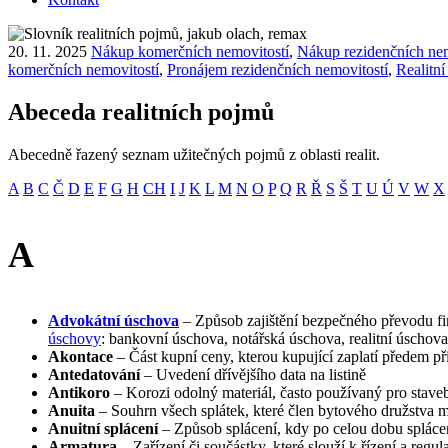
20. 11. 2025
Nákup komerčních nemovitostí
,
Nákup rezidenčních nem
komerčních nemovitostí
,
Pronájem rezidenčních nemovitostí
,
Realitní
Abeceda realitních pojmů
Abecedně řazený seznam užitečných pojmů z oblasti realit.
A
B
C
Č
D
E
F
G
H
CH
I
J
K
L
M
N
O
P
Q
R
Ř
S
Š
T
U
Ú
V
W
X
A
Advokátní úschova
– Způsob zajištění bezpečného převodu fin
úschovy
: bankovní úschova, notářská úschova, realitní úschova
Akontace
– Část kupní ceny, kterou kupující zaplatí předem př
Antedatování
– Uvedení dřívějšího data na listině
Antikoro
– Korozi odolný materiál, často používaný pro stave
Anuita
– Souhrn všech splátek, které člen bytového družstva mu
Anuitní splácení
– Způsob splácení, kdy po celou dobu splácen
Armatura
– Zařízení či součástky, které slouží k řízení a reg