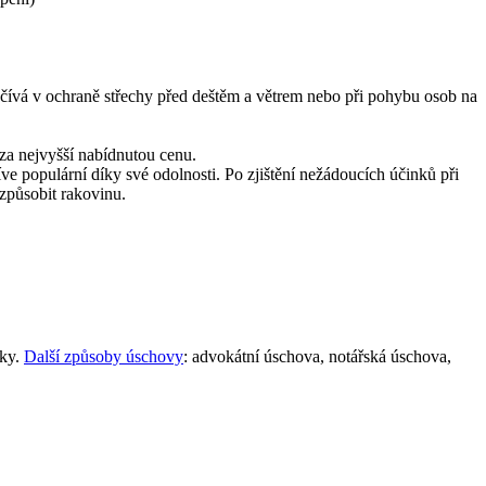
počívá v ochraně střechy před deštěm a větrem nebo při pohybu osob na
 za nejvyšší nabídnutou cenu.
íve populární díky své odolnosti. Po zjištění nežádoucích účinků při
 způsobit rakovinu.
nky.
Další způsoby úschovy
: advokátní úschova, notářská úschova,