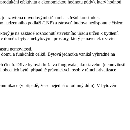
 produkční efektivitu a ekonomickou hodnotu půdy), který hodnotí
 je uzavřena obvodovými stěnami a střešní konstrukcí.
vního nadzemního podlaží (1NP) a zároveň budova nedisponuje číslem
který je na základě rozhodnutí stavebního úřadu určen k bydlení.
n v domě s byty a nebytovými prostory, který je navenek uzavřen
astru nemovitostí.
h domu a funkčních celků. Bytová jednotka vzniká výhradně na
h členů. Dříve bytová družstva fungovala jako stavební (nemovitosti
i obecních bytů, případně právnických osob v rámci privatizace
omunikace (v případě, že se nejedná o rodinný dům). V bytovém