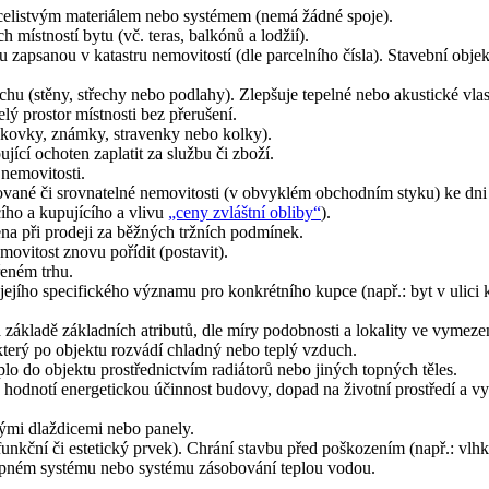
celistvým materiálem nebo systémem (nemá žádné spoje).
 místností bytu (vč. teras, balkónů a lodžií).
zapsanou v katastru nemovitostí (dle parcelního čísla). Stavební objekt
chu (stěny, střechy nebo podlahy). Zlepšuje tepelné nebo akustické vlas
lý prostor místnosti bez přerušení.
nkovky, známky, stravenky nebo kolky).
ící ochoten zaplatit za službu či zboží.
nemovitosti.
ované či srovnatelné nemovitosti (v obvyklém obchodním styku) ke dni o
ího a kupujícího a vlivu
„ceny zvláštní obliby“
).
na při prodeji za běžných tržních podmínek.
vitost znovu pořídit (postavit).
řeném trhu.
ejího specifického významu pro konkrétního kupce (např.: byt v ulici
 základě základních atributů, dle míry podobnosti a lokality ve vym
který po objektu rozvádí chladný nebo teplý vzduch.
eplo do objektu prostřednictvím radiátorů nebo jiných topných těles.
hodnotí energetickou účinnost budovy, dopad na životní prostředí a v
vými dlaždicemi nebo panely.
funkční či estetický prvek). Chrání stavbu před poškozením (např.: v
topném systému nebo systému zásobování teplou vodou.