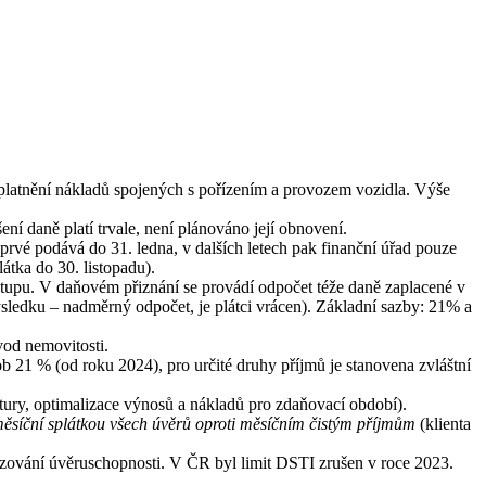
uplatnění nákladů spojených s pořízením a provozem vozidla. Výše
ní daně platí trvale, není plánováno její obnovení.
prvé podává do 31. ledna, v dalších letech pak finanční úřad pouze
átka do 30. listopadu).
tupu. V daňovém přiznání se provádí odpočet téže daně zaplacené v
ýsledku – nadměrný odpočet, je plátci vrácen). Základní sazby: 21% a
vod nemovitosti.
b 21 % (od roku 2024), pro určité druhy příjmů je stanovena zvláštní
tury, optimalizace výnosů a nákladů pro zdaňovací období).
ěsíční splátkou všech úvěrů oproti měsíčním čistým příjmům
(klienta
zování úvěruschopnosti. V ČR byl limit DSTI zrušen v roce 2023.