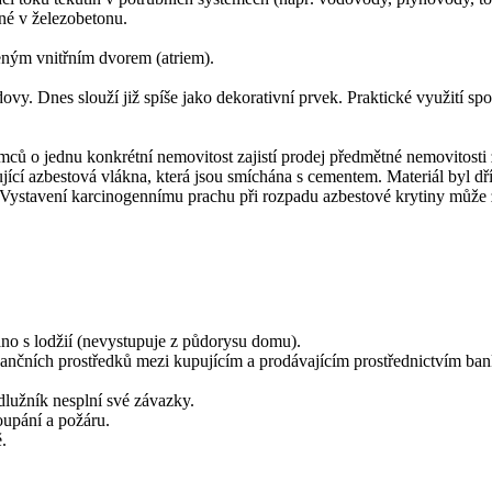
né v železobetonu.
eným vnitřním dvorem (atriem).
ovy. Dnes slouží již spíše jako dekorativní prvek. Praktické využití s
mců o jednu konkrétní nemovitost zajistí prodej předmětné nemovitosti
ující azbestová vlákna, která jsou smíchána s cementem. Materiál byl dř
ěn. Vystavení karcinogennímu prachu při rozpadu azbestové krytiny může
no s lodžií (nevystupuje z půdorysu domu).
ančních prostředků mezi kupujícím a prodávajícím prostřednictvím ba
dlužník nesplní své závazky.
oupání a požáru.
.