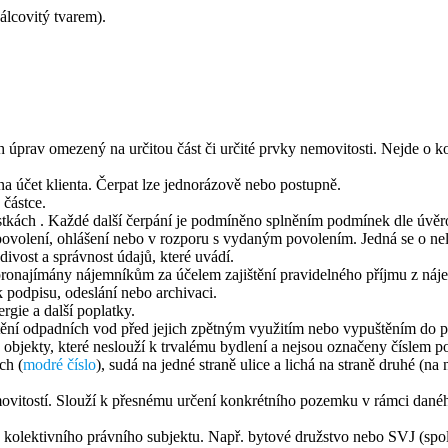
lcovitý tvarem).
úprav omezený na určitou část či určité prvky nemovitosti. Nejde o ko
na účet klienta. Čerpat lze jednorázově nebo postupně.
 částce.
stkách . Každé další čerpání je podmíněno splněním podmínek dle úvě
ovolení, ohlášení nebo v rozporu s vydaným povolením. Jedná se o nel
ivost a správnost údajů, které uvádí.
pronajímány nájemníkům za účelem zajištění pravidelného příjmu z ná
 podpisu, odeslání nebo archivaci.
rgie a další poplatky.
ištění odpadních vod před jejich zpětným využitím nebo vypuštěním do p
e objekty, které neslouží k trvalému bydlení a nejsou označeny číslem p
ch (
modré číslo
), sudá na jedné straně ulice a lichá na straně druhé (na 
movitostí. Slouží k přesnému určení konkrétního pozemku v rámci danéh
 kolektivního právního subjektu. Např. bytové družstvo nebo SVJ (spole