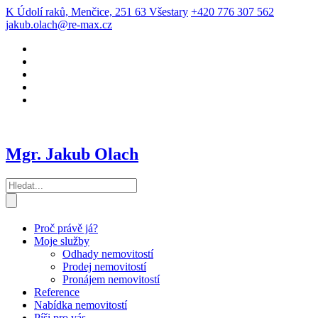
K Údolí raků, Menčice, 251 63 Všestary
+420 776 307 562
jakub.olach@re-max.cz
Mgr. Jakub Olach
Proč právě já?
Moje služby
Odhady nemovitostí
Prodej nemovitostí
Pronájem nemovitostí
Reference
Nabídka nemovitostí
Píši pro vás