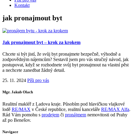
Kontakt
jak pronajmout byt
Jak pronajmout byt – krok za krokem
Chcete si být jistí, že svůj byt pronajmete bezpečně, výhodně a
zodpovědným nájemcům? Sestavil jsem pro vás stručný návod, jak
postupovat, když se rozhodnete svůj byt pronajmout na vlastní pěst
a nechcete zanedbat žádný detail.
25. 11. 2024
Píši pro vás
Mgr. Jakub Olach
Realitní makléř z Ladova kraje. Působím pod hlavičkou vlajkové
lodě
RE/MAX
v České republice, realitní kanceláře
RE/MAX Alfa
.
Rád Vám pomohu s
prodejem
či
pronájmem
nemovitosti od Prahy
až po Benešov.
Navigace