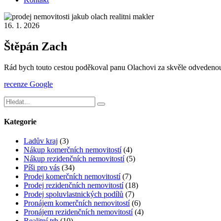
16. 1. 2026
Štěpán Zach
Rád bych touto cestou poděkoval panu Olachovi za skvěle odvedenou p
recenze Google
Kategorie
Ladův kraj
(3)
Nákup komerčních nemovitostí
(4)
Nákup rezidenčních nemovitostí
(5)
Píši pro vás
(34)
Prodej komerčních nemovitostí
(7)
Prodej rezidenčních nemovitostí
(18)
Prodej spoluvlastnických podílů
(7)
Pronájem komerčních nemovitostí
(6)
Pronájem rezidenčních nemovitostí
(4)
Realitní trh
(10)