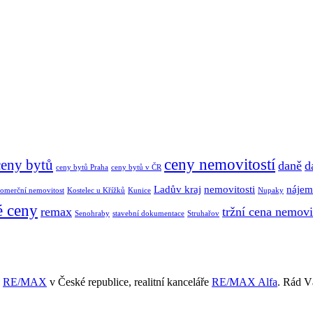
ceny nemovitostí
ceny bytů
daně
d
ceny bytů Praha
ceny bytů v ČR
Ladův kraj
nemovitosti
nájem
omerční nemovitost
Kostelec u Křížků
Kunice
Nupaky
é ceny
remax
tržní cena nemovi
Senohraby
stavební dokumentace
Struhařov
ě
RE/MAX
v České republice, realitní kanceláře
RE/MAX Alfa
. Rád 