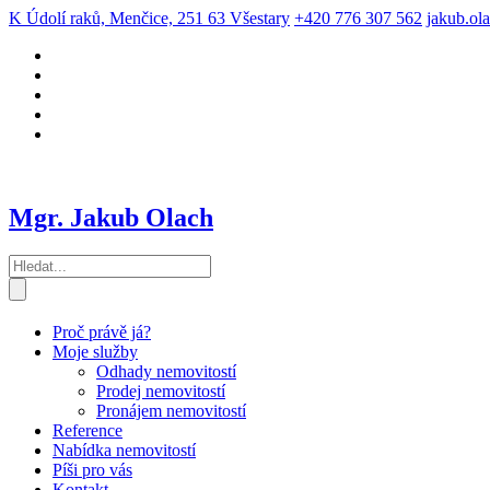
K Údolí raků, Menčice, 251 63 Všestary
+420 776 307 562
jakub.ol
Mgr. Jakub Olach
Proč právě já?
Moje služby
Odhady nemovitostí
Prodej nemovitostí
Pronájem nemovitostí
Reference
Nabídka nemovitostí
Píši pro vás
Kontakt