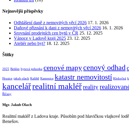
Nejnovější příspěvky
Odhlášení daně z nemovitých věcí 2026
17. 1. 2026
Daňové přiznání k dani z nemovitých věcí 2026
16. 1. 2026
Srovnání prodejních cen bytů v ČR
25. 12. 2025
Vánoce v Ladově kraji 2025
23. 12. 2025
Ateliér nebo byt?
18. 12. 2025
Štítky
cenový odhad
cenové mapy
2025
Betlém
bytová jednotka
katastr nemovitostí
Hrusice
jakub olach
Kaliště
Kamenice
Klokočná
k
kancelář
realitní makléř
realizovan
reality
Říčany
Mgr. Jakub Olach
Realitní makléř z Ladova kraje. Působím pod hlavičkou vlajkové lod
Benešov.