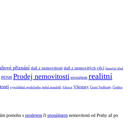
aňové přiznání
daň z nemovitosti
daň z nemovitých věcí
finanční úřad
realitní
Prodej nemovitosti
PENB
pronájem
tosti
Všestary
vypořádání společného jmění manželů
Vánoce
Černé Voděrady
Čestlice
Vám pomohu s
prodejem
či
pronájmem
nemovitosti od Prahy až po