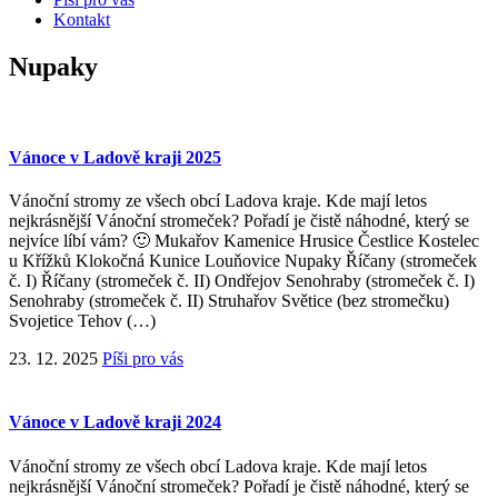
Kontakt
Nupaky
Vánoce v Ladově kraji 2025
Vánoční stromy ze všech obcí Ladova kraje. Kde mají letos
nejkrásnější Vánoční stromeček? Pořadí je čistě náhodné, který se
nejvíce líbí vám? 🙂 Mukařov Kamenice Hrusice Čestlice Kostelec
u Křížků Klokočná Kunice Louňovice Nupaky Říčany (stromeček
č. I) Říčany (stromeček č. II) Ondřejov Senohraby (stromeček č. I)
Senohraby (stromeček č. II) Struhařov Světice (bez stromečku)
Svojetice Tehov (…)
23. 12. 2025
Píši pro vás
Vánoce v Ladově kraji 2024
Vánoční stromy ze všech obcí Ladova kraje. Kde mají letos
nejkrásnější Vánoční stromeček? Pořadí je čistě náhodné, který se