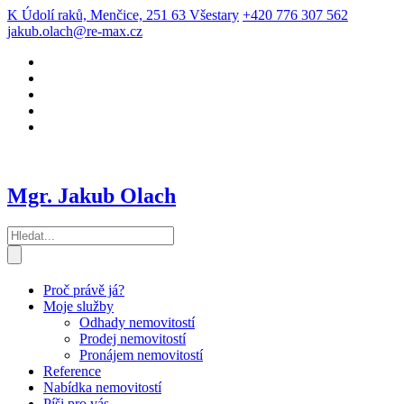
K Údolí raků, Menčice, 251 63 Všestary
+420 776 307 562
jakub.olach@re-max.cz
Mgr. Jakub Olach
Proč právě já?
Moje služby
Odhady nemovitostí
Prodej nemovitostí
Pronájem nemovitostí
Reference
Nabídka nemovitostí
Píši pro vás