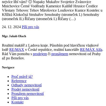
nejvíce líbí vám? 🙂 Nupaky Mukařov Svojetice Zvánovice
Mnichovice Černé Voděrady Kamenice Kaliště Hrusice Čestlice
Všestary Tehovec Tehov Mirošovice Louňovice Kunice Kostelec u
Křížků Klokočná Struhařov Senohraby (stromeček I.) Senohraby
(stromeček II.) Říčany (stromeček I.) Říčany (…)
24. 12. 2024
Píši pro vás
Mgr. Jakub Olach
Realitní makléř z Ladova kraje. Působím pod hlavičkou vlajkové
lodě
RE/MAX
v České republice, realitní kanceláře
RE/MAX Alfa
.
Rád Vám pomohu s
prodejem
či
pronájmem
nemovitosti od Prahy
až po Benešov.
Navigace
Proč právě já?
Reference
Odhady nemovitostí
Prodej nemovitostí
Pronájem nemovitostí
Píši pro vás
Kontakt