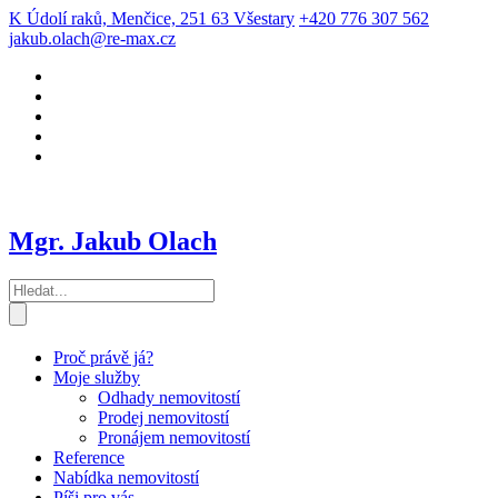
K Údolí raků, Menčice, 251 63 Všestary
+420 776 307 562
jakub.olach@re-max.cz
Mgr. Jakub Olach
Proč právě já?
Moje služby
Odhady nemovitostí
Prodej nemovitostí
Pronájem nemovitostí
Reference
Nabídka nemovitostí
Píši pro vás