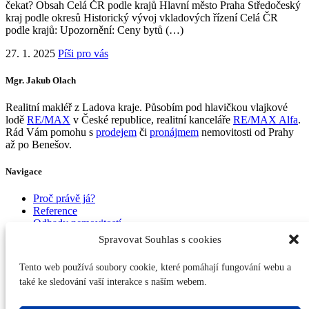
čekat? Obsah Celá ČR podle krajů Hlavní město Praha Středočeský
kraj podle okresů Historický vývoj vkladových řízení Celá ČR
podle krajů: Upozornění: Ceny bytů (…)
27. 1. 2025
Píši pro vás
Mgr. Jakub Olach
Realitní makléř z Ladova kraje. Působím pod hlavičkou vlajkové
lodě
RE/MAX
v České republice, realitní kanceláře
RE/MAX Alfa
.
Rád Vám pomohu s
prodejem
či
pronájmem
nemovitosti od Prahy
až po Benešov.
Navigace
Proč právě já?
Reference
Odhady nemovitostí
Prodej nemovitostí
Spravovat Souhlas s cookies
Pronájem nemovitostí
Píši pro vás
Tento web používá soubory cookie, které pomáhají fungování webu a
Kontakt
také ke sledování vaší interakce s naším webem.
Kontakty