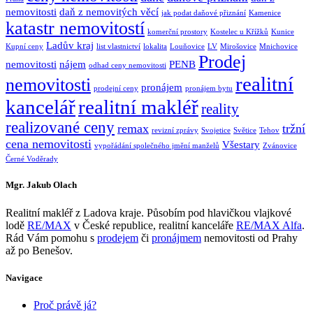
nemovitosti
daň z nemovitých věcí
jak podat daňové přiznání
Kamenice
katastr nemovitostí
komerční prostory
Kostelec u Křížků
Kunice
Ladův kraj
Kupní ceny
list vlastnictví
lokalita
Louňovice
LV
Mirošovice
Mnichovice
Prodej
nemovitosti
nájem
PENB
odhad ceny nemovitosti
realitní
nemovitosti
pronájem
prodejní ceny
pronájem bytu
kancelář
realitní makléř
reality
realizované ceny
remax
tržní
revizní zprávy
Svojetice
Světice
Tehov
cena nemovitosti
Všestary
vypořádání společného jmění manželů
Zvánovice
Černé Voděrady
Mgr. Jakub Olach
Realitní makléř z Ladova kraje. Působím pod hlavičkou vlajkové
lodě
RE/MAX
v České republice, realitní kanceláře
RE/MAX Alfa
.
Rád Vám pomohu s
prodejem
či
pronájmem
nemovitosti od Prahy
až po Benešov.
Navigace
Proč právě já?