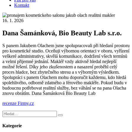
Kontakt
16. 1. 2026
Dana Šamánková, Bio Beauty Lab s.r.o.
S panem Jakubem Olachem jsme spolupracovali při hledaní prostoru
pro kosmetické studio. Oceňuji výbornou orientaci v oboru, vyřízení
veškeré administrativy, skvělá komunikace, dodržení všech termínů
a velmi přijemné jednání. Makléř vzdy aktivně hledal nejlepší
možné řešení. Díky jeho zkušenostem a nasazení proběhl celý
proces hladce, bez zbytečného stresu a s výborným výsledkem.
Spolupráci s panem Olachem mohu doporučit každemu, kdo hledá
spolehlivého, odborně zdatného a férového makléře. Pokud budu v
budoucnu potřebovat realitní služby, bez váhání se na pana Olacha
znovu obrátím. Dana Šamánková Bio Beauty Lab
recenze Firmy.cz
Kategorie