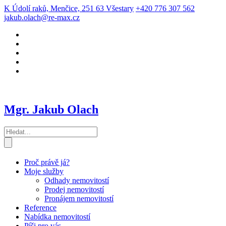
K Údolí raků, Menčice, 251 63 Všestary
+420 776 307 562
jakub.olach@re-max.cz
Mgr. Jakub Olach
Proč právě já?
Moje služby
Odhady nemovitostí
Prodej nemovitostí
Pronájem nemovitostí
Reference
Nabídka nemovitostí
Píši pro vás