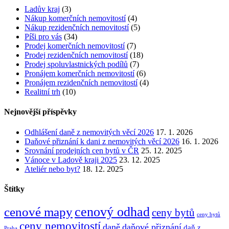
Ladův kraj
(3)
Nákup komerčních nemovitostí
(4)
Nákup rezidenčních nemovitostí
(5)
Píši pro vás
(34)
Prodej komerčních nemovitostí
(7)
Prodej rezidenčních nemovitostí
(18)
Prodej spoluvlastnických podílů
(7)
Pronájem komerčních nemovitostí
(6)
Pronájem rezidenčních nemovitostí
(4)
Realitní trh
(10)
Nejnovější příspěvky
Odhlášení daně z nemovitých věcí 2026
17. 1. 2026
Daňové přiznání k dani z nemovitých věcí 2026
16. 1. 2026
Srovnání prodejních cen bytů v ČR
25. 12. 2025
Vánoce v Ladově kraji 2025
23. 12. 2025
Ateliér nebo byt?
18. 12. 2025
Štítky
cenový odhad
cenové mapy
ceny bytů
ceny bytů
ceny nemovitostí
daně
daňové přiznání
daň z
Praha