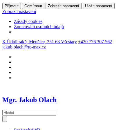
Přijmout
Odmítnout
Zobrazit nastavení
Uložit nastavení
Zobrazit nastavení
Zásady cookies
Zpracování osobních údajů
K Údolí raků, Menčice, 251 63 Všestary
+420 776 307 562
jakub.olach@re-max.cz
Mgr. Jakub Olach