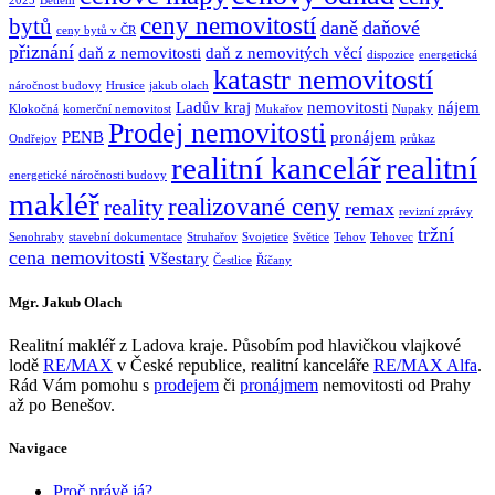
2025
Betlém
ceny nemovitostí
bytů
daně
daňové
ceny bytů v ČR
přiznání
daň z nemovitosti
daň z nemovitých věcí
dispozice
energetická
katastr nemovitostí
náročnost budovy
Hrusice
jakub olach
Ladův kraj
nemovitosti
nájem
Klokočná
komerční nemovitost
Mukařov
Nupaky
Prodej nemovitosti
PENB
pronájem
Ondřejov
průkaz
realitní kancelář
realitní
energetické náročnosti budovy
makléř
realizované ceny
reality
remax
revizní zprávy
tržní
Senohraby
stavební dokumentace
Struhařov
Svojetice
Světice
Tehov
Tehovec
cena nemovitosti
Všestary
Čestlice
Říčany
Mgr. Jakub Olach
Realitní makléř z Ladova kraje. Působím pod hlavičkou vlajkové
lodě
RE/MAX
v České republice, realitní kanceláře
RE/MAX Alfa
.
Rád Vám pomohu s
prodejem
či
pronájmem
nemovitosti od Prahy
až po Benešov.
Navigace
Proč právě já?