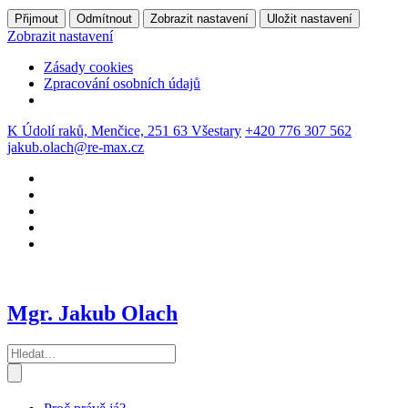
Přijmout
Odmítnout
Zobrazit nastavení
Uložit nastavení
Zobrazit nastavení
Zásady cookies
Zpracování osobních údajů
K Údolí raků, Menčice, 251 63 Všestary
+420 776 307 562
jakub.olach@re-max.cz
Mgr. Jakub Olach