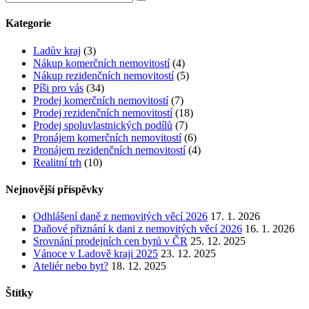
Kategorie
Ladův kraj
(3)
Nákup komerčních nemovitostí
(4)
Nákup rezidenčních nemovitostí
(5)
Píši pro vás
(34)
Prodej komerčních nemovitostí
(7)
Prodej rezidenčních nemovitostí
(18)
Prodej spoluvlastnických podílů
(7)
Pronájem komerčních nemovitostí
(6)
Pronájem rezidenčních nemovitostí
(4)
Realitní trh
(10)
Nejnovější příspěvky
Odhlášení daně z nemovitých věcí 2026
17. 1. 2026
Daňové přiznání k dani z nemovitých věcí 2026
16. 1. 2026
Srovnání prodejních cen bytů v ČR
25. 12. 2025
Vánoce v Ladově kraji 2025
23. 12. 2025
Ateliér nebo byt?
18. 12. 2025
Štítky