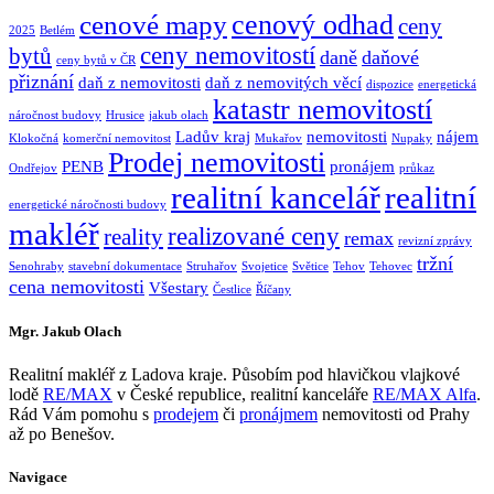
cenový odhad
cenové mapy
ceny
2025
Betlém
ceny nemovitostí
bytů
daně
daňové
ceny bytů v ČR
přiznání
daň z nemovitosti
daň z nemovitých věcí
dispozice
energetická
katastr nemovitostí
náročnost budovy
Hrusice
jakub olach
Ladův kraj
nemovitosti
nájem
Klokočná
komerční nemovitost
Mukařov
Nupaky
Prodej nemovitosti
PENB
pronájem
Ondřejov
průkaz
realitní kancelář
realitní
energetické náročnosti budovy
makléř
realizované ceny
reality
remax
revizní zprávy
tržní
Senohraby
stavební dokumentace
Struhařov
Svojetice
Světice
Tehov
Tehovec
cena nemovitosti
Všestary
Čestlice
Říčany
Mgr. Jakub Olach
Realitní makléř z Ladova kraje. Působím pod hlavičkou vlajkové
lodě
RE/MAX
v České republice, realitní kanceláře
RE/MAX Alfa
.
Rád Vám pomohu s
prodejem
či
pronájmem
nemovitosti od Prahy
až po Benešov.
Navigace