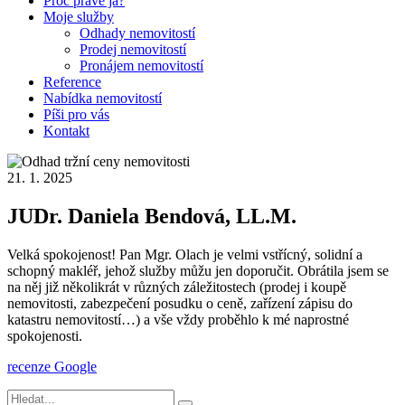
Proč právě já?
Moje služby
Odhady nemovitostí
Prodej nemovitostí
Pronájem nemovitostí
Reference
Nabídka nemovitostí
Píši pro vás
Kontakt
21. 1. 2025
JUDr. Daniela Bendová, LL.M.
Velká spokojenost! Pan Mgr. Olach je velmi vstřícný, solidní a
schopný makléř, jehož služby můžu jen doporučit. Obrátila jsem se
na něj již několikrát v různých záležitostech (prodej i koupě
nemovitosti, zabezpečení posudku o ceně, zařízení zápisu do
katastru nemovitostí…) a vše vždy proběhlo k mé naprostné
spokojenosti.
recenze Google