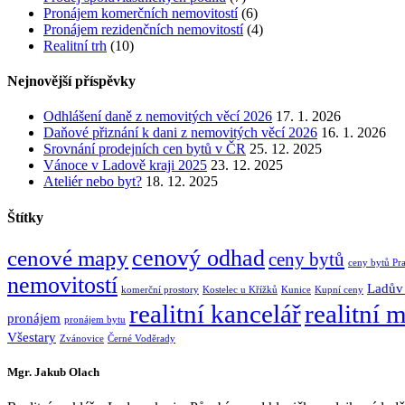
Pronájem komerčních nemovitostí
(6)
Pronájem rezidenčních nemovitostí
(4)
Realitní trh
(10)
Nejnovější příspěvky
Odhlášení daně z nemovitých věcí 2026
17. 1. 2026
Daňové přiznání k dani z nemovitých věcí 2026
16. 1. 2026
Srovnání prodejních cen bytů v ČR
25. 12. 2025
Vánoce v Ladově kraji 2025
23. 12. 2025
Ateliér nebo byt?
18. 12. 2025
Štítky
cenový odhad
cenové mapy
ceny bytů
ceny bytů Pr
nemovitostí
Ladův 
komerční prostory
Kostelec u Křížků
Kunice
Kupní ceny
realitní kancelář
realitní 
pronájem
pronájem bytu
Všestary
Zvánovice
Černé Voděrady
Mgr. Jakub Olach