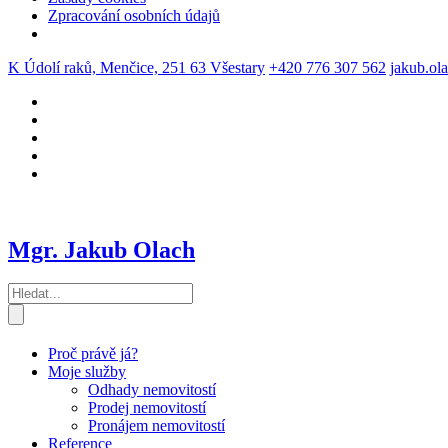
Zpracování osobních údajů
K Údolí raků, Menčice, 251 63 Všestary
+420 776 307 562
jakub.ol
Mgr. Jakub Olach
Proč právě já?
Moje služby
Odhady nemovitostí
Prodej nemovitostí
Pronájem nemovitostí
Reference