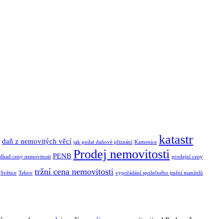
katastr
daň z nemovitých věcí
jak podat daňové přiznání
Kamenice
Prodej nemovitosti
PENB
dhad ceny nemovitosti
prodejní ceny
tržní cena nemovitosti
Světice
Tehov
vypořádání společného jmění manželů