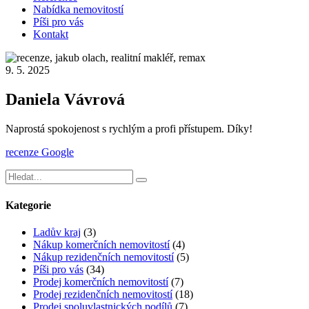
Nabídka nemovitostí
Píši pro vás
Kontakt
9. 5. 2025
Daniela Vávrová
Naprostá spokojenost s rychlým a profi přístupem. Díky!
recenze Google
Kategorie
Ladův kraj
(3)
Nákup komerčních nemovitostí
(4)
Nákup rezidenčních nemovitostí
(5)
Píši pro vás
(34)
Prodej komerčních nemovitostí
(7)
Prodej rezidenčních nemovitostí
(18)
Prodej spoluvlastnických podílů
(7)