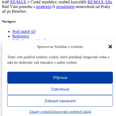
lodě
RE/MAX
v České republice, realitní kanceláře
RE/MAX Alfa
.
Rád Vám pomohu s
prodejem
či
pronájmem
nemovitosti od Prahy
až po Benešov.
Navigace
Proč právě já?
Reference
Odhady nemovitostí
Prodej nemovitostí
Spravovat Souhlas s cookies
Pronájem nemovitostí
Píši pro vás
Tento web používá soubory cookie, které pomáhají fungování webu a
Kontakt
také ke sledování vaší interakce s naším webem.
Kontakty
Přijmout
Telefon:
+420 776 307 562
E-mail:
jakub.olach@re-max.cz
Adresa: K Údolí raků, Menčice, 251 63 Všestary
Odmítnout
Všechny kontakty
Zobrazit nastavení
© Mgr. Jakub Olach 2024 |
Tvorba webových stránek
Proweby.cz |
Zpracování osobních údajů
|
Zásady cookies
Zásady cookies
Zpracování osobních údajů