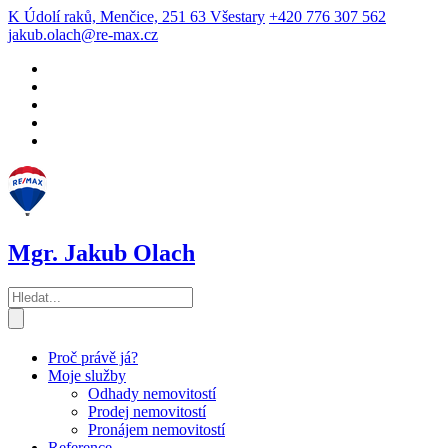
K Údolí raků, Menčice, 251 63 Všestary
+420 776 307 562
jakub.olach@re-max.cz
Mgr. Jakub Olach
Proč právě já?
Moje služby
Odhady nemovitostí
Prodej nemovitostí
Pronájem nemovitostí
Reference