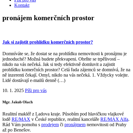
Kontakt
pronájem komerčních prostor
Jak si zajistit prohlídku komerčních prostor?
Domníváte se, že dostat se na prohlídku nemovitosti k pronájmu je
jednoduché? Možná budete překvapeni. Obrňte se trpělivostí –
nikdo na vás nečeká. Jak si tedy efektivně domluvit a zajistit
prohlídku komerčních prostor? Celá řada zájemců se domnívá, že na
ně inzerenti čekají. Omyl, nikdo na vás nečeká. 1. Vždycky volejte.
Lidé dostávají e-mailů denně (…)
10. 1. 2025
Píši pro vás
Mgr. Jakub Olach
Realitní makléř z Ladova kraje. Působím pod hlavičkou vlajkové
lodě
RE/MAX
v České republice, realitní kanceláře
RE/MAX Alfa
.
Rád Vám pomohu s
prodejem
či
pronájmem
nemovitosti od Prahy
až po Benešov.