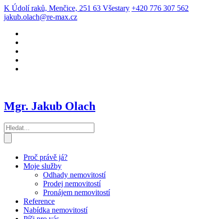
K Údolí raků, Menčice, 251 63 Všestary
+420 776 307 562
jakub.olach@re-max.cz
Mgr. Jakub Olach
Proč právě já?
Moje služby
Odhady nemovitostí
Prodej nemovitostí
Pronájem nemovitostí
Reference
Nabídka nemovitostí
Píši pro vás