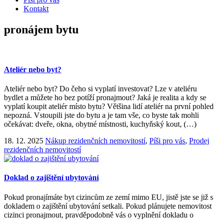
Kontakt
pronájem bytu
Ateliér nebo byt?
Ateliér nebo byt? Do čeho si vyplatí investovat? Lze v ateliéru
bydlet a můžete ho bez potíží pronajmout? Jaká je realita a kdy se
vyplatí koupit ateliér místo bytu? Většina lidí ateliér na první pohled
nepozná. Vstoupili jste do bytu a je tam vše, co byste tak mohli
očekávat: dveře, okna, obytné místnosti, kuchyňský kout, (…)
18. 12. 2025
Nákup rezidenčních nemovitostí
,
Píši pro vás
,
Prodej
rezidenčních nemovitostí
Doklad o zajištění ubytování
Pokud pronajímáte byt cizincům ze zemí mimo EU, jistě jste se již s
dokladem o zajištění ubytování setkali. Pokud plánujete nemovitost
cizinci pronajmout, pravděpodobně vás o vyplnění dokladu o