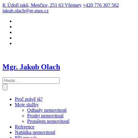
K Údolí raků, Menčice, 251 63 Všestary
+420 776 307 562
jakub.olach@re-max.cz
Mgr. Jakub Olach
Proč právě já?
Moje služby
Odhady nemovitostí
Prodej nemovitostí
Pronájem nemovitostí
Reference
Nabídka nemovitostí
Píši pro vás