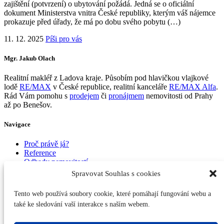
zajištění (potvrzení) o ubytování požádá. Jedná se o oficiální
dokument Ministerstva vnitra České republiky, kterým váš nájemce
prokazuje před úřady, že má po dobu svého pobytu (…)
11. 12. 2025
Píši pro vás
Mgr. Jakub Olach
Realitní makléř z Ladova kraje. Působím pod hlavičkou vlajkové
lodě
RE/MAX
v České republice, realitní kanceláře
RE/MAX Alfa
.
Rád Vám pomohu s
prodejem
či
pronájmem
nemovitosti od Prahy
až po Benešov.
Navigace
Proč právě já?
Reference
Odhady nemovitostí
Prodej nemovitostí
Spravovat Souhlas s cookies
Pronájem nemovitostí
Píši pro vás
Tento web používá soubory cookie, které pomáhají fungování webu a
Kontakt
také ke sledování vaší interakce s naším webem.
Kontakty