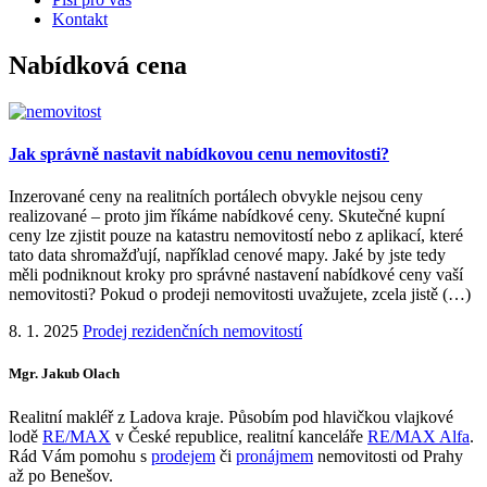
Kontakt
Nabídková cena
Jak správně nastavit nabídkovou cenu nemovitosti?
Inzerované ceny na realitních portálech obvykle nejsou ceny
realizované – proto jim říkáme nabídkové ceny. Skutečné kupní
ceny lze zjistit pouze na katastru nemovitostí nebo z aplikací, které
tato data shromažďují, například cenové mapy. Jaké by jste tedy
měli podniknout kroky pro správné nastavení nabídkové ceny vaší
nemovitosti? Pokud o prodeji nemovitosti uvažujete, zcela jistě (…)
8. 1. 2025
Prodej rezidenčních nemovitostí
Mgr. Jakub Olach
Realitní makléř z Ladova kraje. Působím pod hlavičkou vlajkové
lodě
RE/MAX
v České republice, realitní kanceláře
RE/MAX Alfa
.
Rád Vám pomohu s
prodejem
či
pronájmem
nemovitosti od Prahy
až po Benešov.