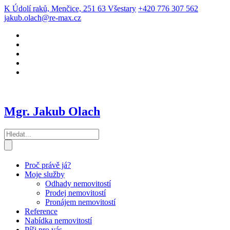
K Údolí raků, Menčice, 251 63 Všestary
+420 776 307 562
jakub.olach@re-max.cz
Mgr. Jakub Olach
Proč právě já?
Moje služby
Odhady nemovitostí
Prodej nemovitostí
Pronájem nemovitostí
Reference
Nabídka nemovitostí
Píši pro vás