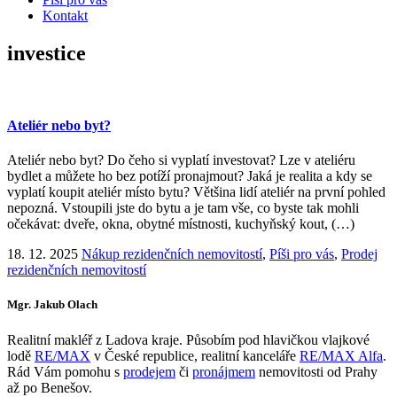
Kontakt
investice
Ateliér nebo byt?
Ateliér nebo byt? Do čeho si vyplatí investovat? Lze v ateliéru
bydlet a můžete ho bez potíží pronajmout? Jaká je realita a kdy se
vyplatí koupit ateliér místo bytu? Většina lidí ateliér na první pohled
nepozná. Vstoupili jste do bytu a je tam vše, co byste tak mohli
očekávat: dveře, okna, obytné místnosti, kuchyňský kout, (…)
18. 12. 2025
Nákup rezidenčních nemovitostí
,
Píši pro vás
,
Prodej
rezidenčních nemovitostí
Mgr. Jakub Olach
Realitní makléř z Ladova kraje. Působím pod hlavičkou vlajkové
lodě
RE/MAX
v České republice, realitní kanceláře
RE/MAX Alfa
.
Rád Vám pomohu s
prodejem
či
pronájmem
nemovitosti od Prahy
až po Benešov.