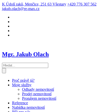
K Údolí raků, Menčice, 251 63 Všestary
+420 776 307 562
jakub.olach@re-max.cz
Mgr. Jakub Olach
Proč právě já?
Moje služby
Odhady nemovitostí
Prodej nemovitostí
Pronájem nemovitostí
Reference
Nabídka nemovitostí
Píši pro vás