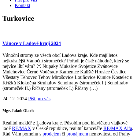
Kontakt
Turkovice
Vánoce v Ladově kraji 2024
Vánoční stromy ze všech obcí Ladova kraje. Kde mají letos
nejkrásnější Vánoční stromeček? Pořadí je čistě náhodné, který se
nejvíce líbí vám? 🙂 Nupaky Mukařov Svojetice Zvánovice
Mnichovice Černé Voděrady Kamenice Kaliště Hrusice Čestlice
Všestary Tehovec Tehov Mirošovice Louňovice Kunice Kostelec u
Křížků Klokočná Struhařov Senohraby (stromeček I.) Senohraby
(stromeček II.) Říčany (stromeček I.) Říčany (…)
24. 12. 2024
Píši pro vás
Mgr. Jakub Olach
Realitní makléř z Ladova kraje. Působím pod hlavičkou vlajkové
lodě
RE/MAX
v České republice, realitní kanceláře
RE/MAX Alfa
.
Rád Vám pomohu s
prodejem
či
pronájmem
nemovitosti od Prahy