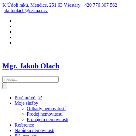
K Údolí raků, Menčice, 251 63 Všestary
+420 776 307 562
jakub.olach@re-max.cz
Mgr. Jakub Olach
Proč právě já?
Moje služby
Odhady nemovitostí
Prodej nemovitostí
Pronájem nemovitostí
Reference
Nabídka nemovitostí
Píši pro vás