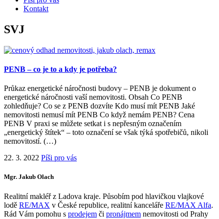
Kontakt
SVJ
PENB – co je to a kdy je potřeba?
Průkaz energetické náročnosti budovy – PENB je dokument o
energetické náročnosti vaší nemovitosti. Obsah Co PENB
zohledňuje? Co se z PENB dozvíte Kdo musí mít PENB Jaké
nemovitosti nemusí mít PENB Co když nemám PENB? Cena
PENB V praxi se můžete setkat i s nepřesným označením
„energetický štítek“ – toto označení se však týká spotřebičů, nikoli
nemovitostí. (…)
22. 3. 2022
Píši pro vás
Mgr. Jakub Olach
Realitní makléř z Ladova kraje. Působím pod hlavičkou vlajkové
lodě
RE/MAX
v České republice, realitní kanceláře
RE/MAX Alfa
.
Rád Vám pomohu s
prodejem
či
pronájmem
nemovitosti od Prahy