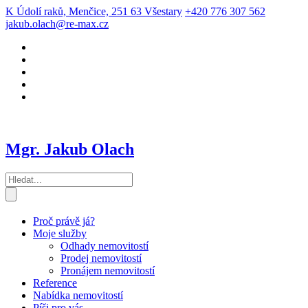
K Údolí raků, Menčice, 251 63 Všestary
+420 776 307 562
jakub.olach@re-max.cz
Mgr. Jakub Olach
Proč právě já?
Moje služby
Odhady nemovitostí
Prodej nemovitostí
Pronájem nemovitostí
Reference
Nabídka nemovitostí
Píši pro vás