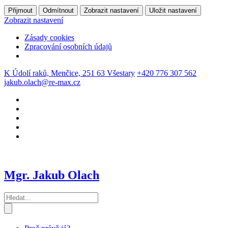
Přijmout
Odmítnout
Zobrazit nastavení
Uložit nastavení
Zobrazit nastavení
Zásady cookies
Zpracování osobních údajů
K Údolí raků, Menčice, 251 63 Všestary
+420 776 307 562
jakub.olach@re-max.cz
Mgr. Jakub Olach