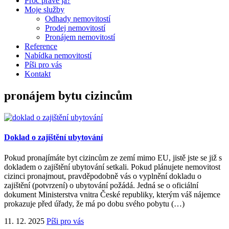
Proč právě já?
Moje služby
Odhady nemovitostí
Prodej nemovitostí
Pronájem nemovitostí
Reference
Nabídka nemovitostí
Píši pro vás
Kontakt
pronájem bytu cizincům
Doklad o zajištění ubytování
Pokud pronajímáte byt cizincům ze zemí mimo EU, jistě jste se již s
dokladem o zajištění ubytování setkali. Pokud plánujete nemovitost
cizinci pronajmout, pravděpodobně vás o vyplnění dokladu o
zajištění (potvrzení) o ubytování požádá. Jedná se o oficiální
dokument Ministerstva vnitra České republiky, kterým váš nájemce
prokazuje před úřady, že má po dobu svého pobytu (…)
11. 12. 2025
Píši pro vás