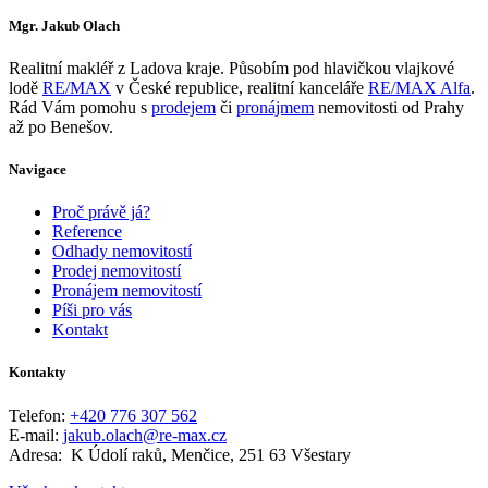
Mgr. Jakub Olach
Realitní makléř z Ladova kraje. Působím pod hlavičkou vlajkové
lodě
RE/MAX
v České republice, realitní kanceláře
RE/MAX Alfa
.
Rád Vám pomohu s
prodejem
či
pronájmem
nemovitosti od Prahy
až po Benešov.
Navigace
Proč právě já?
Reference
Odhady nemovitostí
Prodej nemovitostí
Pronájem nemovitostí
Píši pro vás
Kontakt
Kontakty
Telefon:
+420 776 307 562
E-mail:
jakub.olach@re-max.cz
Adresa: K Údolí raků, Menčice, 251 63 Všestary