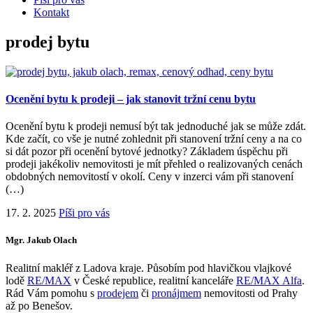
Kontakt
prodej bytu
Ocenění bytu k prodeji – jak stanovit tržní cenu bytu
Ocenění bytu k prodeji nemusí být tak jednoduché jak se může zdát.
Kde začít, co vše je nutné zohlednit při stanovení tržní ceny a na co
si dát pozor při ocenění bytové jednotky? Základem úspěchu při
prodeji jakékoliv nemovitosti je mít přehled o realizovaných cenách
obdobných nemovitostí v okolí. Ceny v inzerci vám při stanovení
(…)
17. 2. 2025
Píši pro vás
Mgr. Jakub Olach
Realitní makléř z Ladova kraje. Působím pod hlavičkou vlajkové
lodě
RE/MAX
v České republice, realitní kanceláře
RE/MAX Alfa
.
Rád Vám pomohu s
prodejem
či
pronájmem
nemovitosti od Prahy
až po Benešov.