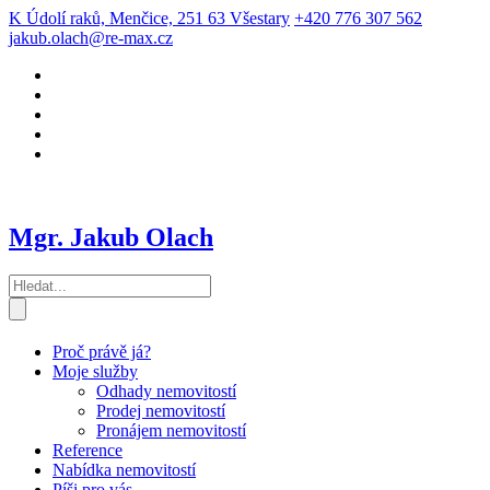
K Údolí raků, Menčice, 251 63 Všestary
+420 776 307 562
jakub.olach@re-max.cz
Mgr. Jakub Olach
Proč právě já?
Moje služby
Odhady nemovitostí
Prodej nemovitostí
Pronájem nemovitostí
Reference
Nabídka nemovitostí
Píši pro vás