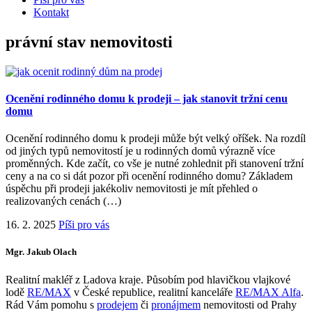
Kontakt
právní stav nemovitosti
Ocenění rodinného domu k prodeji – jak stanovit tržní cenu
domu
Ocenění rodinného domu k prodeji může být velký oříšek. Na rozdíl
od jiných typů nemovitostí je u rodinných domů výrazně více
proměnných. Kde začít, co vše je nutné zohlednit při stanovení tržní
ceny a na co si dát pozor při ocenění rodinného domu? Základem
úspěchu při prodeji jakékoliv nemovitosti je mít přehled o
realizovaných cenách (…)
16. 2. 2025
Píši pro vás
Mgr. Jakub Olach
Realitní makléř z Ladova kraje. Působím pod hlavičkou vlajkové
lodě
RE/MAX
v České republice, realitní kanceláře
RE/MAX Alfa
.
Rád Vám pomohu s
prodejem
či
pronájmem
nemovitosti od Prahy