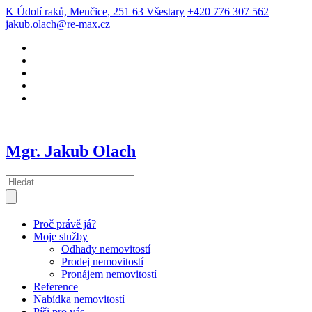
K Údolí raků, Menčice, 251 63 Všestary
+420 776 307 562
jakub.olach@re-max.cz
Mgr. Jakub Olach
Proč právě já?
Moje služby
Odhady nemovitostí
Prodej nemovitostí
Pronájem nemovitostí
Reference
Nabídka nemovitostí
Píši pro vás