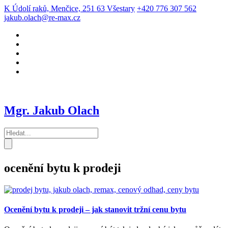
K Údolí raků, Menčice, 251 63 Všestary
+420 776 307 562
jakub.olach@re-max.cz
Mgr. Jakub Olach
ocenění bytu k prodeji
Ocenění bytu k prodeji – jak stanovit tržní cenu bytu