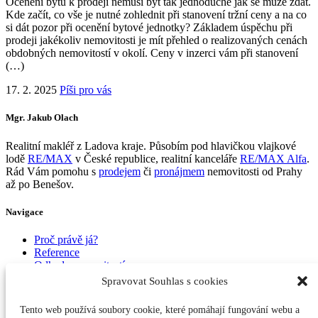
Ocenění bytu k prodeji nemusí být tak jednoduché jak se může zdát.
Kde začít, co vše je nutné zohlednit při stanovení tržní ceny a na co
si dát pozor při ocenění bytové jednotky? Základem úspěchu při
prodeji jakékoliv nemovitosti je mít přehled o realizovaných cenách
obdobných nemovitostí v okolí. Ceny v inzerci vám při stanovení
(…)
17. 2. 2025
Píši pro vás
Mgr. Jakub Olach
Realitní makléř z Ladova kraje. Působím pod hlavičkou vlajkové
lodě
RE/MAX
v České republice, realitní kanceláře
RE/MAX Alfa
.
Rád Vám pomohu s
prodejem
či
pronájmem
nemovitosti od Prahy
až po Benešov.
Navigace
Proč právě já?
Reference
Odhady nemovitostí
Prodej nemovitostí
Spravovat Souhlas s cookies
Pronájem nemovitostí
Píši pro vás
Tento web používá soubory cookie, které pomáhají fungování webu a
Kontakt