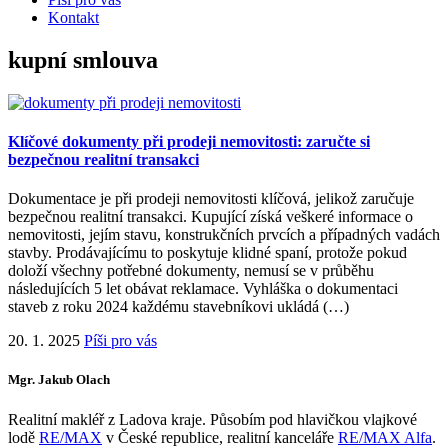
Kontakt
kupní smlouva
Klíčové dokumenty při prodeji nemovitosti: zaručte si
bezpečnou realitní transakci
Dokumentace je při prodeji nemovitosti klíčová, jelikož zaručuje
bezpečnou realitní transakci. Kupující získá veškeré informace o
nemovitosti, jejím stavu, konstrukčních prvcích a případných vadách
stavby. Prodávajícímu to poskytuje klidné spaní, protože pokud
doloží všechny potřebné dokumenty, nemusí se v průběhu
následujících 5 let obávat reklamace. Vyhláška o dokumentaci
staveb z roku 2024 každému stavebníkovi ukládá (…)
20. 1. 2025
Píši pro vás
Mgr. Jakub Olach
Realitní makléř z Ladova kraje. Působím pod hlavičkou vlajkové
lodě
RE/MAX
v České republice, realitní kanceláře
RE/MAX Alfa
.