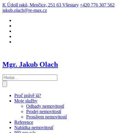
K Údolí raků, Menčice, 251 63 Všestary
+420 776 307 562
jakub.olach@re-max.cz
Mgr. Jakub Olach
Proč právě já?
Moje služby
Odhady nemovitostí
Prodej nemovitostí
Pronájem nemovitostí
Reference
Nabídka nemovitostí
Píši pro vás