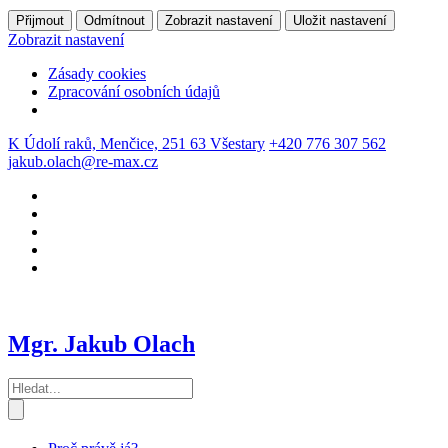
Přijmout
Odmítnout
Zobrazit nastavení
Uložit nastavení
Zobrazit nastavení
Zásady cookies
Zpracování osobních údajů
K Údolí raků, Menčice, 251 63 Všestary
+420 776 307 562
jakub.olach@re-max.cz
Mgr. Jakub Olach