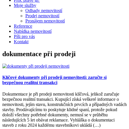
Proč právě já?
Moje služby
Odhady nemovitostí
Prodej nemovitostí
Pronájem nemovitostí
Reference
Nabídka nemovitostí
Píši pro vás
Kontakt
dokumentace při prodeji
Klíčové dokumenty při prodeji nemovitosti: zaručte si
bezpečnou realitní transakci
Dokumentace je při prodeji nemovitosti klíčová, jelikož zaručuje
bezpečnou realitní transakci. Kupující získá veškeré informace o
nemovitosti, jejím stavu, konstrukčních prvcích a případných vadách
stavby. Prodávajícímu to poskytuje klidné spaní, protože pokud
doloží všechny potřebné dokumenty, nemusí se v průběhu
následujících 5 let obávat reklamace. Vyhláška o dokumentaci
staveb z roku 2024 každému stavebníkovi ukládá (…)