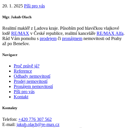
20. 1. 2025
Píši pro vás
Mgr. Jakub Olach
Realitní makléř z Ladova kraje. Působím pod hlavičkou vlajkové
lodě
RE/MAX
v České republice, realitní kanceláře
RE/MAX Alfa
.
Rád Vám pomohu s
prodejem
či
pronájmem
nemovitosti od Prahy
až po Benešov.
Navigace
Proč právě já?
Reference
Odhady nemovitostí
Prodej nemovitostí
Pronájem nemovitostí
Píši pro vás
Kontakt
Kontakty
Telefon:
+420 776 307 562
E-mail:
jakub.olach@re-max.cz