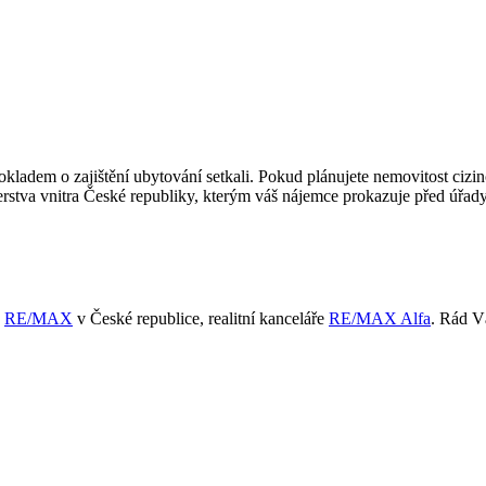
dokladem o zajištění ubytování setkali. Pokud plánujete nemovitost ciz
terstva vnitra České republiky, kterým váš nájemce prokazuje před úřa
ě
RE/MAX
v České republice, realitní kanceláře
RE/MAX Alfa
. Rád 