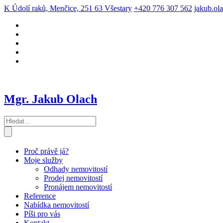
K Údolí raků, Menčice, 251 63 Všestary
+420 776 307 562
jakub.ol
Mgr. Jakub Olach
Proč právě já?
Moje služby
Odhady nemovitostí
Prodej nemovitostí
Pronájem nemovitostí
Reference
Nabídka nemovitostí
Píši pro vás
Kontakt