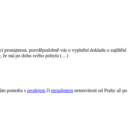
inci pronajmout, pravděpodobně vás o vyplnění dokladu o zajištění
dy, že má po dobu svého pobytu (…)
Vám pomohu s
prodejem
či
pronájmem
nemovitosti od Prahy až po